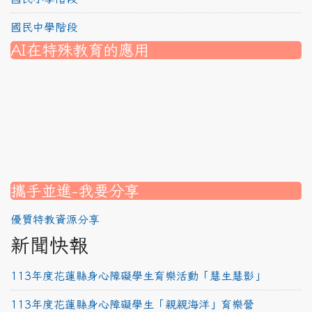
國民中學階段
AI在特殊教育的應用
nk to https://srec.hlc.edu.tw/modules/tad_assignment/
ink to https://srec.hlc.edu.tw/modules/tad_assignment/
link to https://srec.hlc.edu.tw/modules/tadnews/page.p
link to https://srec.hlc.edu.tw/modules/tadnews/page.p
link to https://www.canva.com/design/DAG1u-ovpMc/
link to https://www.canva.com/design/DAG2fDLJjc0/
link to https://srec.hlc.edu.tw/modules/tadnews/page.
link to https://www.canva.com/design/DAG2fDLJjc0/
link to https://www.canva.com/design/DAG1u-ovpMc/
link to https://srec.hlc.edu.tw/modules/tadnews/page
link to https://srec.hlc.edu.tw/modules/tad_assignment
link to https://srec.hlc.edu.tw/modules/tad_assignment
link to https://srec.hlc.edu.tw/modules/tad_assignment
攜手並進-我要分享
優質特教資源分享
新聞快報
113年度花蓮縣身心障礙學生育樂活動「慧生慧影」
113年度花蓮縣身心障礙學生「親親海洋」育樂營