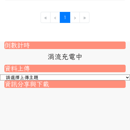
(目前頁次)
«
‹
1
›
»
倒數計時
涓流充電中
資料上傳
資訊分享與下載
nk to https://srec.hlc.edu.tw/modules/tad_assignment/
ink to https://srec.hlc.edu.tw/modules/tad_assignment/
link to https://srec.hlc.edu.tw/modules/tadnews/page.p
link to https://srec.hlc.edu.tw/modules/tadnews/page
link to https://srec.hlc.edu.tw/modules/tadnews/page
link to https://srec.hlc.edu.tw/modules/tadnews/page
link to https://srec.hlc.edu.tw/modules/tadnews/page.
link to https://srec.hlc.edu.tw/modules/tadnews/page.
to https://srec.hlc.edu.tw/modules/tadnews/page.php?
link to https://srec.hlc.edu.tw/modules/tadnews/page.
link to https://srec.hlc.edu.tw/modules/tadnews/page.p
link to https://srec.hlc.edu.tw/modules/tadnews/page.p
link to https://srec.hlc.edu.tw/modules/tadnews/page.p