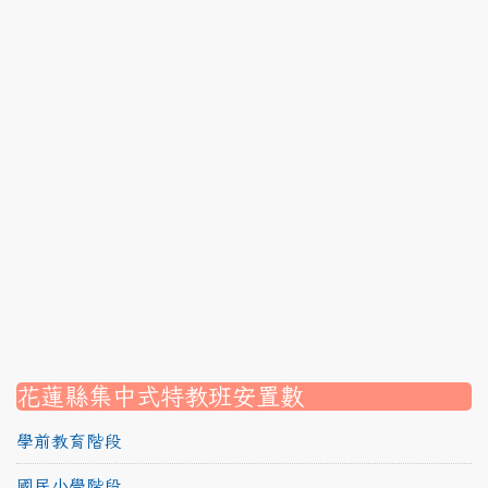
link to https://srec.hlc.edu.tw/modules/tadnews/page.p
link to https://srec.hlc.edu.tw/modules/tadnews/page
link to https://srec.hlc.edu.tw/modules/tadnews/page
link to https://srec.hlc.edu.tw/modules/tadnews/page.p
link to https://srec.hlc.edu.tw/modules/tadnews/page
link to https://srec.hlc.edu.tw/modules/tadnews/page.p
link to https://srec.hlc.edu.tw/modules/tadnews/page.
link to https://srec.hlc.edu.tw/modules/tadnews/page.p
link to https://srec.hlc.edu.tw/modules/tadnews/page.
link to https://srec.hlc.edu.tw/modules/tadnews/page.p
link to https://srec.hlc.edu.tw/modules/tadnews/page.
link to https://srec.hlc.edu.tw/modules/tad_assignment
link to https://srec.hlc.edu.tw/modules/tad_assignment
link to https://srec.hlc.edu.tw/modules/tad_assignment
花蓮縣集中式特教班安置數
學前教育階段
國民小學階段