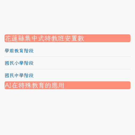
link to https://srec.hlc.edu.tw/modules/tadnews/page.p
link to https://srec.hlc.edu.tw/modules/tadnews/page.
link to https://srec.hlc.edu.tw/modules/tadnews/page.p
link to https://srec.hlc.edu.tw/modules/tadnews/page.
link to https://srec.hlc.edu.tw/modules/tad_assignment
link to https://srec.hlc.edu.tw/modules/tad_assignment
link to https://srec.hlc.edu.tw/modules/tad_assignment
花蓮縣集中式特教班安置數
學前教育階段
國民小學階段
國民中學階段
AI在特殊教育的應用
nk to https://srec.hlc.edu.tw/modules/tad_assignment/
ink to https://srec.hlc.edu.tw/modules/tad_assignment/
link to https://srec.hlc.edu.tw/modules/tadnews/page.p
link to https://srec.hlc.edu.tw/modules/tadnews/page.p
link to https://www.canva.com/design/DAG1u-ovpMc/
link to https://www.canva.com/design/DAG2fDLJjc0/
link to https://srec.hlc.edu.tw/modules/tadnews/page.
link to https://www.canva.com/design/DAG2fDLJjc0/
link to https://www.canva.com/design/DAG1u-ovpMc/
link to https://srec.hlc.edu.tw/modules/tadnews/page