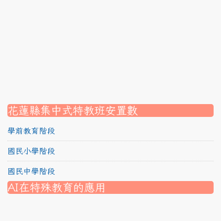
link to https://srec.hlc.edu.tw/modules/tadnews/page
link to https://srec.hlc.edu.tw/modules/tadnews/page.p
link to https://srec.hlc.edu.tw/modules/tadnews/page.
link to https://srec.hlc.edu.tw/modules/tadnews/page.p
link to https://srec.hlc.edu.tw/modules/tadnews/page.
link to https://srec.hlc.edu.tw/modules/tadnews/page.p
link to https://srec.hlc.edu.tw/modules/tadnews/page.
link to https://srec.hlc.edu.tw/modules/tad_assignment
link to https://srec.hlc.edu.tw/modules/tad_assignment
link to https://srec.hlc.edu.tw/modules/tad_assignment
花蓮縣集中式特教班安置數
學前教育階段
國民小學階段
國民中學階段
AI在特殊教育的應用
nk to https://srec.hlc.edu.tw/modules/tad_assignment/
ink to https://srec.hlc.edu.tw/modules/tad_assignment/
link to https://srec.hlc.edu.tw/modules/tadnews/page.p
link to https://srec.hlc.edu.tw/modules/tadnews/page.p
link to https://www.canva.com/design/DAG1u-ovpMc/