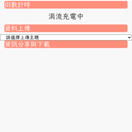
倒數計時
涓流充電中
資料上傳
資訊分享與下載
nk to https://srec.hlc.edu.tw/modules/tad_assignment/
ink to https://srec.hlc.edu.tw/modules/tad_assignment/
link to https://srec.hlc.edu.tw/modules/tadnews/page.p
link to https://srec.hlc.edu.tw/modules/tadnews/page
link to https://srec.hlc.edu.tw/modules/tadnews/page
link to https://srec.hlc.edu.tw/modules/tadnews/page
link to https://srec.hlc.edu.tw/modules/tadnews/page.
link to https://srec.hlc.edu.tw/modules/tadnews/page.
to https://srec.hlc.edu.tw/modules/tadnews/page.php?
link to https://srec.hlc.edu.tw/modules/tadnews/page.
link to https://srec.hlc.edu.tw/modules/tadnews/page.p
link to https://srec.hlc.edu.tw/modules/tadnews/page.p
link to https://srec.hlc.edu.tw/modules/tadnews/page.p
link to https://srec.hlc.edu.tw/modules/tadnews/page.p
link to https://srec.hlc.edu.tw/modules/tadnews/page
link to https://srec.hlc.edu.tw/modules/tadnews/page
link to https://srec.hlc.edu.tw/modules/tadnews/page.p