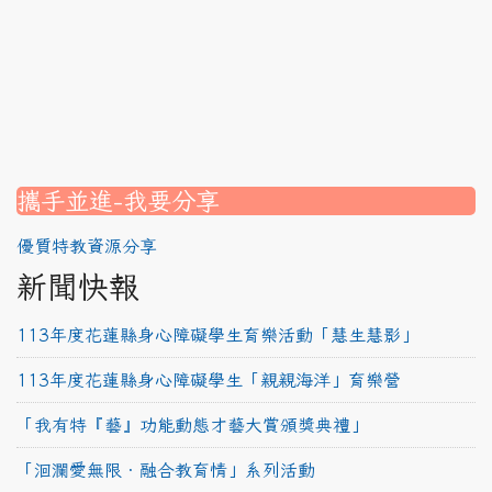
nk to https://srec.hlc.edu.tw/modules/tad_assignment/
ink to https://srec.hlc.edu.tw/modules/tad_assignment/
link to https://srec.hlc.edu.tw/modules/tadnews/page.p
link to https://srec.hlc.edu.tw/modules/tadnews/page.p
link to https://www.canva.com/design/DAG1u-ovpMc/
link to https://www.canva.com/design/DAG2fDLJjc0/
link to https://srec.hlc.edu.tw/modules/tadnews/page.
link to https://www.canva.com/design/DAG2fDLJjc0/
link to https://www.canva.com/design/DAG1u-ovpMc/
link to https://srec.hlc.edu.tw/modules/tadnews/page
link to https://srec.hlc.edu.tw/modules/tad_assignment
link to https://srec.hlc.edu.tw/modules/tad_assignment
link to https://srec.hlc.edu.tw/modules/tad_assignment
攜手並進-我要分享
優質特教資源分享
新聞快報
113年度花蓮縣身心障礙學生育樂活動「慧生慧影」
113年度花蓮縣身心障礙學生「親親海洋」育樂營
「我有特『藝』功能動態才藝大賞頒獎典禮」
「洄瀾愛無限‧融合教育情」系列活動