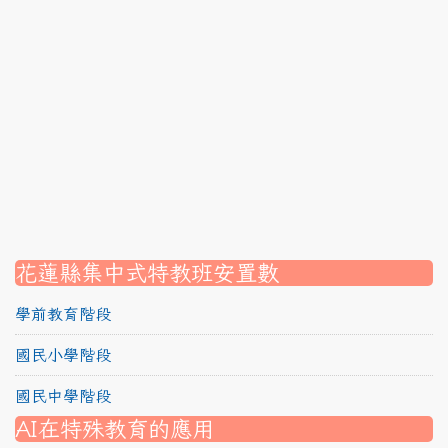
link to https://srec.hlc.edu.tw/modules/tadnews/page.p
link to https://srec.hlc.edu.tw/modules/tadnews/page
link to https://srec.hlc.edu.tw/modules/tadnews/page.p
link to https://srec.hlc.edu.tw/modules/tadnews/page.
link to https://srec.hlc.edu.tw/modules/tadnews/page.p
link to https://srec.hlc.edu.tw/modules/tadnews/page.
link to https://srec.hlc.edu.tw/modules/tadnews/page.p
link to https://srec.hlc.edu.tw/modules/tadnews/page.
link to https://srec.hlc.edu.tw/modules/tad_assignment
link to https://srec.hlc.edu.tw/modules/tad_assignment
link to https://srec.hlc.edu.tw/modules/tad_assignment
花蓮縣集中式特教班安置數
學前教育階段
國民小學階段
國民中學階段
AI在特殊教育的應用