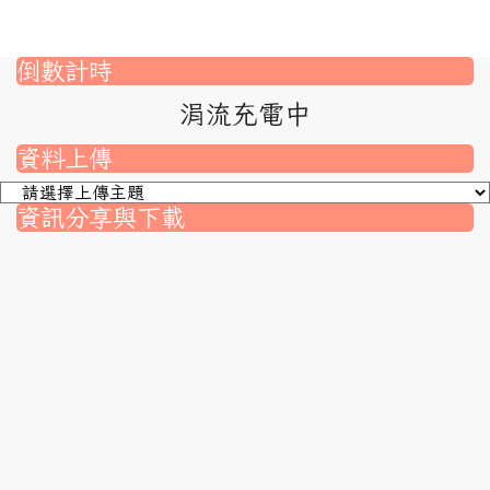
倒數計時
涓流充電中
資料上傳
資訊分享與下載
nk to https://srec.hlc.edu.tw/modules/tad_assignment/
ink to https://srec.hlc.edu.tw/modules/tad_assignment/
link to https://srec.hlc.edu.tw/modules/tadnews/page.p
link to https://srec.hlc.edu.tw/modules/tadnews/page
link to https://srec.hlc.edu.tw/modules/tadnews/page
link to https://srec.hlc.edu.tw/modules/tadnews/page
link to https://srec.hlc.edu.tw/modules/tadnews/page.
link to https://srec.hlc.edu.tw/modules/tadnews/page.
to https://srec.hlc.edu.tw/modules/tadnews/page.php?
link to https://srec.hlc.edu.tw/modules/tadnews/page.
link to https://srec.hlc.edu.tw/modules/tadnews/page.p
link to https://srec.hlc.edu.tw/modules/tadnews/page.p
link to https://srec.hlc.edu.tw/modules/tadnews/page.p
link to https://srec.hlc.edu.tw/modules/tadnews/page.p
link to https://srec.hlc.edu.tw/modules/tadnews/page
link to https://srec.hlc.edu.tw/modules/tadnews/page