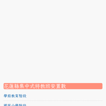
link to https://srec.hlc.edu.tw/modules/tadnews/page.p
link to https://srec.hlc.edu.tw/modules/tadnews/page
link to https://srec.hlc.edu.tw/modules/tadnews/page
link to https://srec.hlc.edu.tw/modules/tadnews/page.p
link to https://srec.hlc.edu.tw/modules/tadnews/page
link to https://srec.hlc.edu.tw/modules/tadnews/page.p
link to https://srec.hlc.edu.tw/modules/tadnews/page.
link to https://srec.hlc.edu.tw/modules/tadnews/page.p
link to https://srec.hlc.edu.tw/modules/tadnews/page.
link to https://srec.hlc.edu.tw/modules/tadnews/page.p
link to https://srec.hlc.edu.tw/modules/tadnews/page.
link to https://srec.hlc.edu.tw/modules/tad_assignment
link to https://srec.hlc.edu.tw/modules/tad_assignment
link to https://srec.hlc.edu.tw/modules/tad_assignment
花蓮縣集中式特教班安置數
學前教育階段
國民小學階段