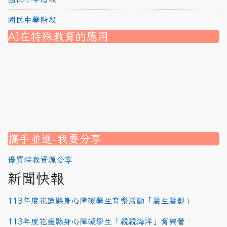
國民中學階段
AI在特殊教育的應用
nk to https://srec.hlc.edu.tw/modules/tad_assignment/
ink to https://srec.hlc.edu.tw/modules/tad_assignment/
link to https://srec.hlc.edu.tw/modules/tadnews/page.p
link to https://srec.hlc.edu.tw/modules/tadnews/page.p
link to https://www.canva.com/design/DAG1u-ovpMc/
link to https://www.canva.com/design/DAG2fDLJjc0/
link to https://srec.hlc.edu.tw/modules/tadnews/page.
link to https://www.canva.com/design/DAG2fDLJjc0/
link to https://www.canva.com/design/DAG1u-ovpMc/
link to https://srec.hlc.edu.tw/modules/tadnews/page
link to https://srec.hlc.edu.tw/modules/tad_assignment
link to https://srec.hlc.edu.tw/modules/tad_assignment
link to https://srec.hlc.edu.tw/modules/tad_assignment
攜手並進-我要分享
優質特教資源分享
新聞快報
113年度花蓮縣身心障礙學生育樂活動「慧生慧影」
113年度花蓮縣身心障礙學生「親親海洋」育樂營