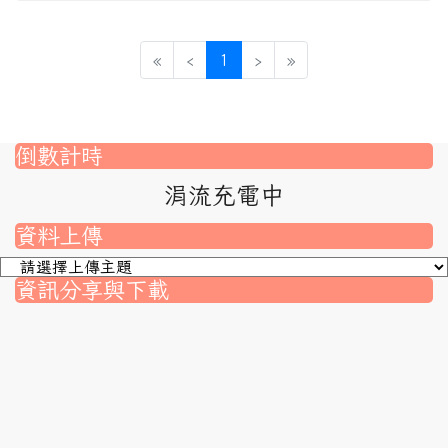
(目前頁次)
«
‹
1
›
»
倒數計時
涓流充電中
資料上傳
資訊分享與下載
nk to https://srec.hlc.edu.tw/modules/tad_assignment/
ink to https://srec.hlc.edu.tw/modules/tad_assignment/
link to https://srec.hlc.edu.tw/modules/tadnews/page.p
link to https://srec.hlc.edu.tw/modules/tadnews/page
link to https://srec.hlc.edu.tw/modules/tadnews/page
link to https://srec.hlc.edu.tw/modules/tadnews/page
link to https://srec.hlc.edu.tw/modules/tadnews/page.
link to https://srec.hlc.edu.tw/modules/tadnews/page.
to https://srec.hlc.edu.tw/modules/tadnews/page.php?
link to https://srec.hlc.edu.tw/modules/tadnews/page.
link to https://srec.hlc.edu.tw/modules/tadnews/page.p
link to https://srec.hlc.edu.tw/modules/tadnews/page.p
link to https://srec.hlc.edu.tw/modules/tadnews/page.p