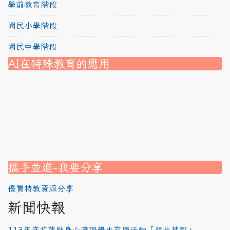
學前教育階段
國民小學階段
國民中學階段
AI在特殊教育的應用
nk to https://srec.hlc.edu.tw/modules/tad_assignment/
ink to https://srec.hlc.edu.tw/modules/tad_assignment/
link to https://srec.hlc.edu.tw/modules/tadnews/page.p
link to https://srec.hlc.edu.tw/modules/tadnews/page.p
link to https://www.canva.com/design/DAG1u-ovpMc/
link to https://www.canva.com/design/DAG2fDLJjc0/
link to https://srec.hlc.edu.tw/modules/tadnews/page.
link to https://www.canva.com/design/DAG2fDLJjc0/
link to https://www.canva.com/design/DAG1u-ovpMc/
link to https://srec.hlc.edu.tw/modules/tadnews/page
link to https://srec.hlc.edu.tw/modules/tad_assignment
link to https://srec.hlc.edu.tw/modules/tad_assignment
link to https://srec.hlc.edu.tw/modules/tad_assignment
攜手並進-我要分享
優質特教資源分享
新聞快報