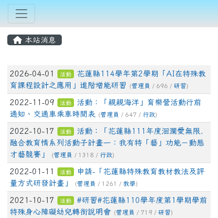
本站消息
文章列表
2026-04-01
花蓮縣114學年第2學期「AI在特殊教
活動
育課程設計之應用」進階增能研習
(
管理員
/ 696 /
研習
)
2022-11-09
活動：「親親海洋」育樂營活動行前
活動
通知、交通車乘車時間表
(
管理員
/ 647 /
行政
)
2022-10-17
活動：「花蓮縣111年度洄瀾愛無限．
活動
融合教育情系列活動子計畫一：我有特「藝」功能－動態
才藝競賽」
(
管理員
/ 1318 /
行政
)
2022-01-11
申請-「花蓮縣特殊教育教材教法及評
活動
量方式研發計畫」
(
管理員
/ 1261 /
教學
)
2021-10-17
#研習#花蓮縣110學年度第1學期學前
活動
特殊身心障礙幼兒轉銜說明會
(
管理員
/ 719 /
研習
)