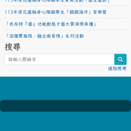
113年度花蓮縣身心障礙學生育樂活動「慧生慧影」
113年度花蓮縣身心障礙學生「親親海洋」育樂營
「我有特『藝』功能動態才藝大賞頒獎典禮」
「洄瀾愛無限‧融合教育情」系列活動
搜尋
sea
進階搜尋