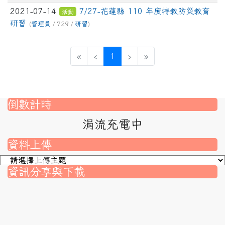
2021-07-14
7/27-花蓮縣 110 年度特教防災教育
活動
研習
(
管理員
/ 729 /
研習
)
(目前頁次)
«
‹
1
›
»
倒數計時
涓流充電中
資料上傳
資訊分享與下載
nk to https://srec.hlc.edu.tw/modules/tad_assignment/
ink to https://srec.hlc.edu.tw/modules/tad_assignment/
link to https://srec.hlc.edu.tw/modules/tadnews/page.p
link to https://srec.hlc.edu.tw/modules/tadnews/page
link to https://srec.hlc.edu.tw/modules/tadnews/page
link to https://srec.hlc.edu.tw/modules/tadnews/page
link to https://srec.hlc.edu.tw/modules/tadnews/page.
link to https://srec.hlc.edu.tw/modules/tadnews/page.
to https://srec.hlc.edu.tw/modules/tadnews/page.php?
link to https://srec.hlc.edu.tw/modules/tadnews/page.
link to https://srec.hlc.edu.tw/modules/tadnews/page.p