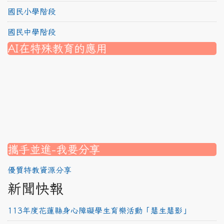
國民小學階段
國民中學階段
AI在特殊教育的應用
nk to https://srec.hlc.edu.tw/modules/tad_assignment/
ink to https://srec.hlc.edu.tw/modules/tad_assignment/
link to https://srec.hlc.edu.tw/modules/tadnews/page.p
link to https://srec.hlc.edu.tw/modules/tadnews/page.p
link to https://www.canva.com/design/DAG1u-ovpMc/
link to https://www.canva.com/design/DAG2fDLJjc0/
link to https://srec.hlc.edu.tw/modules/tadnews/page.
link to https://www.canva.com/design/DAG2fDLJjc0/
link to https://www.canva.com/design/DAG1u-ovpMc/
link to https://srec.hlc.edu.tw/modules/tadnews/page
link to https://srec.hlc.edu.tw/modules/tad_assignment
link to https://srec.hlc.edu.tw/modules/tad_assignment
link to https://srec.hlc.edu.tw/modules/tad_assignment
攜手並進-我要分享
優質特教資源分享
新聞快報
113年度花蓮縣身心障礙學生育樂活動「慧生慧影」