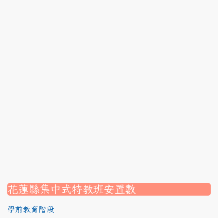
link to https://srec.hlc.edu.tw/modules/tadnews/page.p
link to https://srec.hlc.edu.tw/modules/tadnews/page
link to https://srec.hlc.edu.tw/modules/tadnews/page
link to https://srec.hlc.edu.tw/modules/tadnews/page.p
link to https://srec.hlc.edu.tw/modules/tadnews/page
link to https://srec.hlc.edu.tw/modules/tadnews/page.p
link to https://srec.hlc.edu.tw/modules/tadnews/page.
link to https://srec.hlc.edu.tw/modules/tadnews/page.p
link to https://srec.hlc.edu.tw/modules/tadnews/page.
link to https://srec.hlc.edu.tw/modules/tadnews/page.p
link to https://srec.hlc.edu.tw/modules/tadnews/page.
link to https://srec.hlc.edu.tw/modules/tad_assignment
link to https://srec.hlc.edu.tw/modules/tad_assignment
link to https://srec.hlc.edu.tw/modules/tad_assignment
花蓮縣集中式特教班安置數
學前教育階段