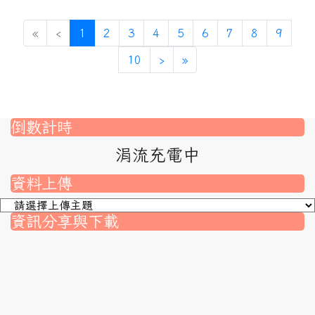
(目前頁次)
«
‹
1
2
3
4
5
6
7
8
9
下一頁
最後頁
10
›
»
倒數計時
涓流充電中
資料上傳
資訊分享與下載
nk to https://srec.hlc.edu.tw/modules/tad_assignment/
ink to https://srec.hlc.edu.tw/modules/tad_assignment/
link to https://srec.hlc.edu.tw/modules/tadnews/page.p
link to https://srec.hlc.edu.tw/modules/tadnews/page
link to https://srec.hlc.edu.tw/modules/tadnews/page
link to https://srec.hlc.edu.tw/modules/tadnews/page
link to https://srec.hlc.edu.tw/modules/tadnews/page.
link to https://srec.hlc.edu.tw/modules/tadnews/page.
to https://srec.hlc.edu.tw/modules/tadnews/page.php?
link to https://srec.hlc.edu.tw/modules/tadnews/page.
link to https://srec.hlc.edu.tw/modules/tadnews/page.p
link to https://srec.hlc.edu.tw/modules/tadnews/page.p
link to https://srec.hlc.edu.tw/modules/tadnews/page.p