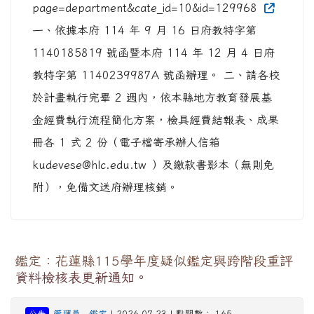
page=department&cate_id=10&id=129968
一、依據本府 114 年 9 月 16 日府教特字第
1140185819 號函暨本府 114 年 12 月 4 日府
教特字第 1140239987A 號函辦理。 二、請各校
於計畫執行完畢 2 週內，依本縣地方教育發展基
金經費執行流程簡化方案，檢具經費結報表、成果
冊各 1 式 2 份（電子檔寄承辦人信箱
kudevese@hlc.edu.tw ）及繳款書影本（無則免
附），免備文送府辦理核銷。
鑑定：花蓮縣115學年度疑似鑑定與跨階段重評
資料檢核表更新通知。
公告
管理員
-
鑑定
| 2026-07-23 | 點閱數： 165