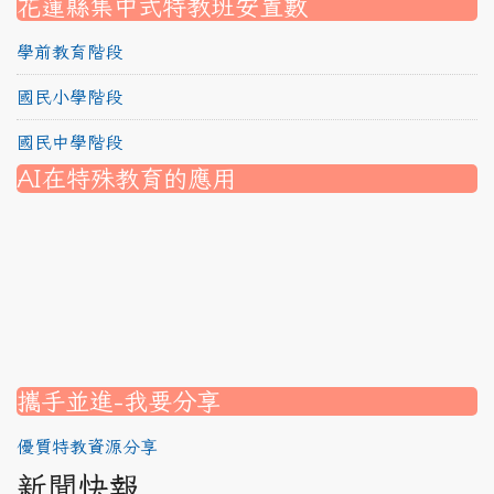
花蓮縣集中式特教班安置數
學前教育階段
國民小學階段
國民中學階段
AI在特殊教育的應用
nk to https://srec.hlc.edu.tw/modules/tad_assignment/
ink to https://srec.hlc.edu.tw/modules/tad_assignment/
link to https://srec.hlc.edu.tw/modules/tadnews/page.p
link to https://srec.hlc.edu.tw/modules/tadnews/page.p
link to https://www.canva.com/design/DAG1u-ovpMc/
link to https://www.canva.com/design/DAG2fDLJjc0/
link to https://srec.hlc.edu.tw/modules/tadnews/page.
link to https://www.canva.com/design/DAG2fDLJjc0/
link to https://www.canva.com/design/DAG1u-ovpMc/
link to https://srec.hlc.edu.tw/modules/tadnews/page
link to https://srec.hlc.edu.tw/modules/tad_assignment
link to https://srec.hlc.edu.tw/modules/tad_assignment
link to https://srec.hlc.edu.tw/modules/tad_assignment
攜手並進-我要分享
優質特教資源分享
新聞快報