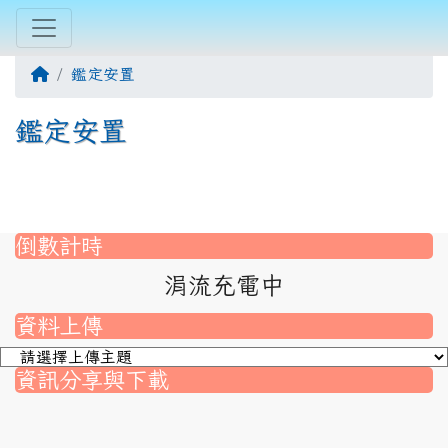
回首頁
鑑定安置
鑑定安置
Title:鑑定安置
倒數計時
涓流充電中
資料上傳
資訊分享與下載
nk to https://srec.hlc.edu.tw/modules/tad_assignment/
ink to https://srec.hlc.edu.tw/modules/tad_assignment/
link to https://srec.hlc.edu.tw/modules/tadnews/page.p
link to https://srec.hlc.edu.tw/modules/tadnews/page