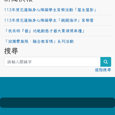
113年度花蓮縣身心障礙學生育樂活動「慧生慧影」
113年度花蓮縣身心障礙學生「親親海洋」育樂營
「我有特『藝』功能動態才藝大賞頒獎典禮」
「洄瀾愛無限‧融合教育情」系列活動
搜尋
sea
進階搜尋