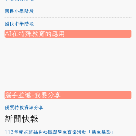
國民小學階段
國民中學階段
AI在特殊教育的應用
nk to https://srec.hlc.edu.tw/modules/tad_assignment/
ink to https://srec.hlc.edu.tw/modules/tad_assignment/
link to https://srec.hlc.edu.tw/modules/tadnews/page.p
link to https://srec.hlc.edu.tw/modules/tadnews/page.p
link to https://www.canva.com/design/DAG1u-ovpMc/
link to https://www.canva.com/design/DAG2fDLJjc0/
link to https://srec.hlc.edu.tw/modules/tadnews/page.
link to https://www.canva.com/design/DAG2fDLJjc0/
link to https://www.canva.com/design/DAG1u-ovpMc/
link to https://srec.hlc.edu.tw/modules/tadnews/page
link to https://srec.hlc.edu.tw/modules/tad_assignment
link to https://srec.hlc.edu.tw/modules/tad_assignment
link to https://srec.hlc.edu.tw/modules/tad_assignment
攜手並進-我要分享
優質特教資源分享
新聞快報
113年度花蓮縣身心障礙學生育樂活動「慧生慧影」