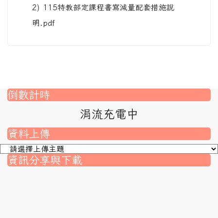
2) 115特教部定課程書寫減量配套措施說
明.pdf
倒數計時
涓流充電中
資料上傳
資訊分享與下載
nk to https://srec.hlc.edu.tw/modules/tad_assignment/
ink to https://srec.hlc.edu.tw/modules/tad_assignment/
link to https://srec.hlc.edu.tw/modules/tadnews/page.p
link to https://srec.hlc.edu.tw/modules/tadnews/page
link to https://srec.hlc.edu.tw/modules/tadnews/page
link to https://srec.hlc.edu.tw/modules/tadnews/page
link to https://srec.hlc.edu.tw/modules/tadnews/page.
link to https://srec.hlc.edu.tw/modules/tadnews/page.
to https://srec.hlc.edu.tw/modules/tadnews/page.php?
link to https://srec.hlc.edu.tw/modules/tadnews/page.
link to https://srec.hlc.edu.tw/modules/tadnews/page.p