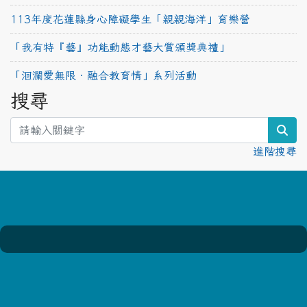
113年度花蓮縣身心障礙學生「親親海洋」育樂營
「我有特『藝』功能動態才藝大賞頒獎典禮」
「洄瀾愛無限‧融合教育情」系列活動
搜尋
sea
進階搜尋