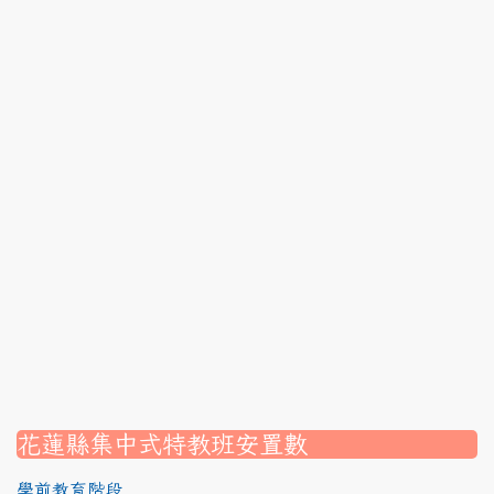
link to https://srec.hlc.edu.tw/modules/tadnews/page.p
link to https://srec.hlc.edu.tw/modules/tadnews/page.p
link to https://srec.hlc.edu.tw/modules/tadnews/page.p
link to https://srec.hlc.edu.tw/modules/tadnews/page
link to https://srec.hlc.edu.tw/modules/tadnews/page
link to https://srec.hlc.edu.tw/modules/tadnews/page.p
link to https://srec.hlc.edu.tw/modules/tadnews/page
link to https://srec.hlc.edu.tw/modules/tadnews/page.p
link to https://srec.hlc.edu.tw/modules/tadnews/page.
link to https://srec.hlc.edu.tw/modules/tadnews/page.p
link to https://srec.hlc.edu.tw/modules/tadnews/page.
link to https://srec.hlc.edu.tw/modules/tadnews/page.p
link to https://srec.hlc.edu.tw/modules/tadnews/page.
link to https://srec.hlc.edu.tw/modules/tad_assignment
link to https://srec.hlc.edu.tw/modules/tad_assignment
link to https://srec.hlc.edu.tw/modules/tad_assignment
花蓮縣集中式特教班安置數
學前教育階段