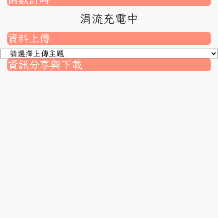
涓流充電中
資料上傳
資訊分享與下載
nk to https://srec.hlc.edu.tw/modules/tad_assignment/
ink to https://srec.hlc.edu.tw/modules/tad_assignment/
link to https://srec.hlc.edu.tw/modules/tadnews/page.p
link to https://srec.hlc.edu.tw/modules/tadnews/page
link to https://srec.hlc.edu.tw/modules/tadnews/page
link to https://srec.hlc.edu.tw/modules/tadnews/page
link to https://srec.hlc.edu.tw/modules/tadnews/page.
link to https://srec.hlc.edu.tw/modules/tadnews/page.
to https://srec.hlc.edu.tw/modules/tadnews/page.php?
link to https://srec.hlc.edu.tw/modules/tadnews/page.
link to https://srec.hlc.edu.tw/modules/tadnews/page.p
link to https://srec.hlc.edu.tw/modules/tadnews/page.p
link to https://srec.hlc.edu.tw/modules/tadnews/page.p
link to https://srec.hlc.edu.tw/modules/tadnews/page.p
link to https://srec.hlc.edu.tw/modules/tadnews/page
link to https://srec.hlc.edu.tw/modules/tadnews/page
link to https://srec.hlc.edu.tw/modules/tadnews/page.p