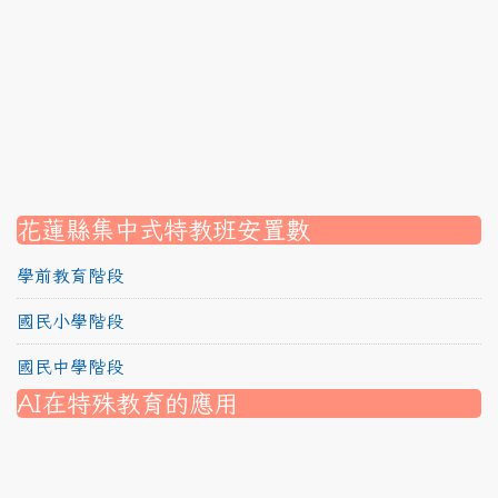
link to https://srec.hlc.edu.tw/modules/tadnews/page
link to https://srec.hlc.edu.tw/modules/tadnews/page.p
link to https://srec.hlc.edu.tw/modules/tadnews/page.
link to https://srec.hlc.edu.tw/modules/tadnews/page.p
link to https://srec.hlc.edu.tw/modules/tadnews/page.
link to https://srec.hlc.edu.tw/modules/tadnews/page.p
link to https://srec.hlc.edu.tw/modules/tadnews/page.
link to https://srec.hlc.edu.tw/modules/tad_assignment
link to https://srec.hlc.edu.tw/modules/tad_assignment
link to https://srec.hlc.edu.tw/modules/tad_assignment
花蓮縣集中式特教班安置數
學前教育階段
國民小學階段
國民中學階段
AI在特殊教育的應用
nk to https://srec.hlc.edu.tw/modules/tad_assignment/
ink to https://srec.hlc.edu.tw/modules/tad_assignment/
link to https://srec.hlc.edu.tw/modules/tadnews/page.p
link to https://srec.hlc.edu.tw/modules/tadnews/page.p
link to https://www.canva.com/design/DAG1u-ovpMc/
link to https://www.canva.com/design/DAG2fDLJjc0/