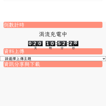
倒數計時
涓流充電中
0
2
0
1
0
5
2
2
8
0
2
0
1
0
:
5
2
:
2
8
天
時
分
秒
資料上傳
資訊分享與下載
nk to https://srec.hlc.edu.tw/modules/tad_assignment/
ink to https://srec.hlc.edu.tw/modules/tad_assignment/
link to https://srec.hlc.edu.tw/modules/tadnews/page.p
link to https://srec.hlc.edu.tw/modules/tadnews/page
link to https://srec.hlc.edu.tw/modules/tadnews/page
link to https://srec.hlc.edu.tw/modules/tadnews/page
link to https://srec.hlc.edu.tw/modules/tadnews/page.
link to https://srec.hlc.edu.tw/modules/tadnews/page.
to https://srec.hlc.edu.tw/modules/tadnews/page.php?
link to https://srec.hlc.edu.tw/modules/tadnews/page.
link to https://srec.hlc.edu.tw/modules/tadnews/page.p
link to https://srec.hlc.edu.tw/modules/tadnews/page.p
link to https://srec.hlc.edu.tw/modules/tadnews/page.p
link to https://srec.hlc.edu.tw/modules/tadnews/page.p