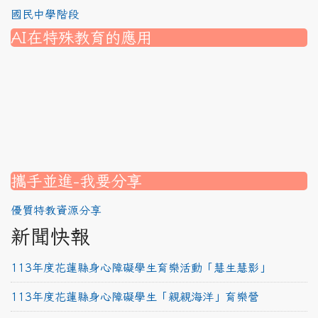
國民中學階段
AI在特殊教育的應用
nk to https://srec.hlc.edu.tw/modules/tad_assignment/
ink to https://srec.hlc.edu.tw/modules/tad_assignment/
link to https://srec.hlc.edu.tw/modules/tadnews/page.p
link to https://srec.hlc.edu.tw/modules/tadnews/page.p
link to https://www.canva.com/design/DAG1u-ovpMc/
link to https://www.canva.com/design/DAG2fDLJjc0/
link to https://srec.hlc.edu.tw/modules/tadnews/page.
link to https://www.canva.com/design/DAG2fDLJjc0/
link to https://www.canva.com/design/DAG1u-ovpMc/
link to https://srec.hlc.edu.tw/modules/tadnews/page
link to https://srec.hlc.edu.tw/modules/tad_assignment
link to https://srec.hlc.edu.tw/modules/tad_assignment
link to https://srec.hlc.edu.tw/modules/tad_assignment
攜手並進-我要分享
優質特教資源分享
新聞快報
113年度花蓮縣身心障礙學生育樂活動「慧生慧影」
113年度花蓮縣身心障礙學生「親親海洋」育樂營