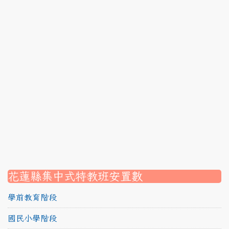
link to https://srec.hlc.edu.tw/modules/tadnews/page
link to https://srec.hlc.edu.tw/modules/tadnews/page
link to https://srec.hlc.edu.tw/modules/tadnews/page.p
link to https://srec.hlc.edu.tw/modules/tadnews/page
link to https://srec.hlc.edu.tw/modules/tadnews/page.p
link to https://srec.hlc.edu.tw/modules/tadnews/page.
link to https://srec.hlc.edu.tw/modules/tadnews/page.p
link to https://srec.hlc.edu.tw/modules/tadnews/page.
link to https://srec.hlc.edu.tw/modules/tadnews/page.p
link to https://srec.hlc.edu.tw/modules/tadnews/page.
link to https://srec.hlc.edu.tw/modules/tad_assignment
link to https://srec.hlc.edu.tw/modules/tad_assignment
link to https://srec.hlc.edu.tw/modules/tad_assignment
花蓮縣集中式特教班安置數
學前教育階段
國民小學階段