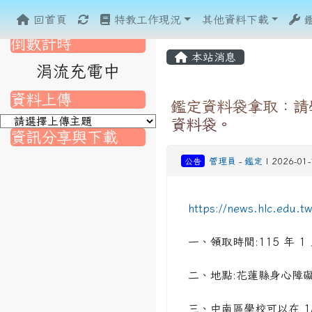
重新取得佈景設定
回首頁
特教工作現況
其他資料下載
倒數計時
本站消息
涓流充電中
資料上傳
鑑定資料袋拿取：請
資料袋。
資訊分享與下載
公告
管理員
-
鑑定
| 2026-01
nk to https://srec.hlc.edu.tw/modules/tad_assignment/
ink to https://srec.hlc.edu.tw/modules/tad_assignment/
link to https://srec.hlc.edu.tw/modules/tadnews/page.p
link to https://srec.hlc.edu.tw/modules/tadnews/page
link to https://srec.hlc.edu.tw/modules/tadnews/page
link to https://srec.hlc.edu.tw/modules/tadnews/page
link to https://srec.hlc.edu.tw/modules/tadnews/page.
link to https://srec.hlc.edu.tw/modules/tadnews/page.
to https://srec.hlc.edu.tw/modules/tadnews/page.php?
link to https://srec.hlc.edu.tw/modules/tadnews/page.
link to https://srec.hlc.edu.tw/modules/tadnews/page.p
https://news.hlc.edu.
link to https://srec.hlc.edu.tw/modules/tadnews/page.p
link to https://srec.hlc.edu.tw/modules/tadnews/page.p
一、領取時間:115 年 
link to https://srec.hlc.edu.tw/modules/tadnews/page.p
二、地點:花蓮縣身心障礙
link to https://srec.hlc.edu.tw/modules/tadnews/page
link to https://srec.hlc.edu.tw/modules/tadnews/page
三、中南區學校可以在 1