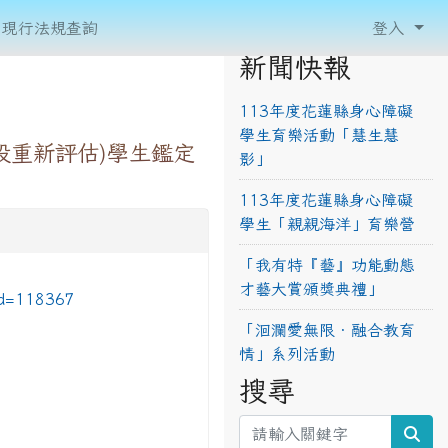
現行法規查詢
登入
新聞快報
113年度花蓮縣身心障礙
學生育樂活動「慧生慧
段重新評估)學生鑑定
影」
113年度花蓮縣身心障礙
學生「親親海洋」育樂營
「我有特『藝』功能動態
才藝大賞頒獎典禮」
id=118367
「洄瀾愛無限‧融合教育
情」系列活動
搜尋
sea