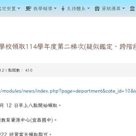
鑑定安置
教學輔導
支持體系
資賦優異
學校領取114學年度第二梯次(疑似鑑定、跨階
-12 | 點閱數： 410
show.php?assn=8
show.php?assn=8
hp?ncsn=51
.php?ncsn=110&nsn=960
.php?ncsn=110&nsn=960
.php?ncsn=110&nsn=960
php?ncsn=107
php?ncsn=107
ncsn=42
php?ncsn=111
hp?ncsn=42
tw/modules/news/index.php?page=department&cate_id=10&
hp?ncsn=42
hp?ncsn=79
1 月 12 日早上八點開始領取。
hp?ncsn=88
教育資源中心(宜昌國中)。
.php?ncsn=112&nsn=967
.php?ncsn=112&nsn=968
/22 研習當天領取即可。