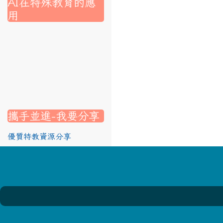
AI在特殊教育的應
用
nk to https://srec.hlc.edu.tw/modules/tad_assignment/
ink to https://srec.hlc.edu.tw/modules/tad_assignment/
link to https://srec.hlc.edu.tw/modules/tadnews/page.p
link to https://srec.hlc.edu.tw/modules/tadnews/page.p
link to https://www.canva.com/design/DAG1u-ovpMc/
link to https://www.canva.com/design/DAG2fDLJjc0/
link to https://srec.hlc.edu.tw/modules/tadnews/page.
link to https://www.canva.com/design/DAG2fDLJjc0/
link to https://www.canva.com/design/DAG1u-ovpMc/
link to https://srec.hlc.edu.tw/modules/tadnews/page
link to https://srec.hlc.edu.tw/modules/tad_assignment
link to https://srec.hlc.edu.tw/modules/tad_assignment
link to https://srec.hlc.edu.tw/modules/tad_assignment
攜手並進-我要分享
優質特教資源分享