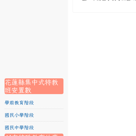
link to https://srec.hlc.edu.tw/modules/tadnews/page.p
link to https://srec.hlc.edu.tw/modules/tadnews/page
link to https://srec.hlc.edu.tw/modules/tadnews/page.p
link to https://srec.hlc.edu.tw/modules/tadnews/page.
link to https://srec.hlc.edu.tw/modules/tadnews/page.p
link to https://srec.hlc.edu.tw/modules/tadnews/page.
link to https://srec.hlc.edu.tw/modules/tadnews/page.p
link to https://srec.hlc.edu.tw/modules/tadnews/page.
link to https://srec.hlc.edu.tw/modules/tad_assignment
link to https://srec.hlc.edu.tw/modules/tad_assignment
link to https://srec.hlc.edu.tw/modules/tad_assignment
花蓮縣集中式特教
班安置數
學前教育階段
國民小學階段
國民中學階段