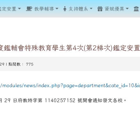
鑑定安置
教學輔導
支持體系
資賦優異
度鑑輔會特殊教育學生第4次(第2梯次)鑑定安置
-29 | 點閱數： 775
show.php?assn=8
show.php?assn=8
hp?ncsn=51
.php?ncsn=110&nsn=960
tw/modules/news/index.php?page=department&cate_id=10&
.php?ncsn=110&nsn=960
.php?ncsn=110&nsn=960
php?ncsn=107
php?ncsn=107
ncsn=42
php?ncsn=111
hp?ncsn=42
hp?ncsn=42
hp?ncsn=79
 月 29 日府教特字第 1140257152 號開會通知發文各校。
hp?ncsn=88
.php?ncsn=112&nsn=967
.php?ncsn=112&nsn=968