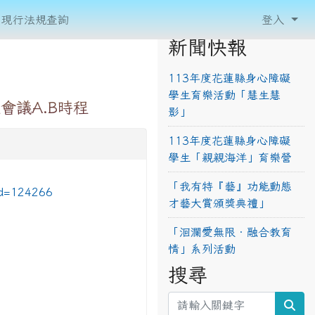
現行法規查詢
登入
新聞快報
113年度花蓮縣身心障礙
學生育樂活動「慧生慧
會議A.B時程
影」
113年度花蓮縣身心障礙
學生「親親海洋」育樂營
「我有特『藝』功能動態
id=124266
才藝大賞頒獎典禮」
「洄瀾愛無限‧融合教育
情」系列活動
搜尋
sea