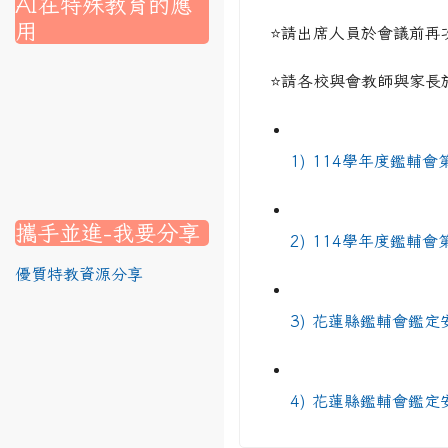
AI在特殊教育的應
用
⭐請出席人員於會議前再
nk to https://srec.hlc.edu.tw/modules/tad_assignment/
ink to https://srec.hlc.edu.tw/modules/tad_assignment/
link to https://srec.hlc.edu.tw/modules/tadnews/page.p
link to https://srec.hlc.edu.tw/modules/tadnews/page.p
link to https://www.canva.com/design/DAG1u-ovpMc/
⭐請各校與會教師與家長
link to https://www.canva.com/design/DAG2fDLJjc0/
link to https://srec.hlc.edu.tw/modules/tadnews/page.
1) 114學年度鑑輔會
link to https://www.canva.com/design/DAG2fDLJjc0/
link to https://www.canva.com/design/DAG1u-ovpMc/
link to https://srec.hlc.edu.tw/modules/tadnews/page
link to https://srec.hlc.edu.tw/modules/tad_assignment
link to https://srec.hlc.edu.tw/modules/tad_assignment
link to https://srec.hlc.edu.tw/modules/tad_assignment
攜手並進-我要分享
2) 114學年度鑑輔會
優質特教資源分享
3) 花蓮縣鑑輔會鑑定
4) 花蓮縣鑑輔會鑑定