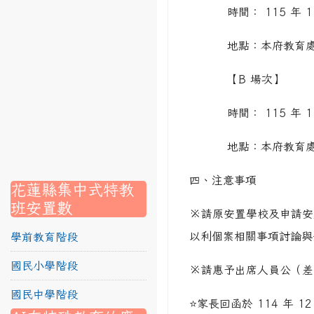
時間： 115 年 1 月
link to https://srec.hlc.edu.tw/modules/tadnews/page.p
地點：本府教育處
link to https://srec.hlc.edu.tw/modules/tadnews/page
link to https://srec.hlc.edu.tw/modules/tadnews/page.p
link to https://srec.hlc.edu.tw/modules/tadnews/page.
【B 場次】
link to https://srec.hlc.edu.tw/modules/tadnews/page.p
時間： 115 年 1 月
link to https://srec.hlc.edu.tw/modules/tadnews/page.
link to https://srec.hlc.edu.tw/modules/tadnews/page.p
地點：本府教育處
link to https://srec.hlc.edu.tw/modules/tadnews/page.
link to https://srec.hlc.edu.tw/modules/tad_assignment
link to https://srec.hlc.edu.tw/modules/tad_assignment
link to https://srec.hlc.edu.tw/modules/tad_assignment
四、注意事項
花蓮縣集中式特教
班安置數
※請原安置學校及申請安
以利個案相關事項討論與
學前教育階段
國民小學階段
※請惠予出席人員公（差
國民中學階段
⭐家長回函於 114 年 12