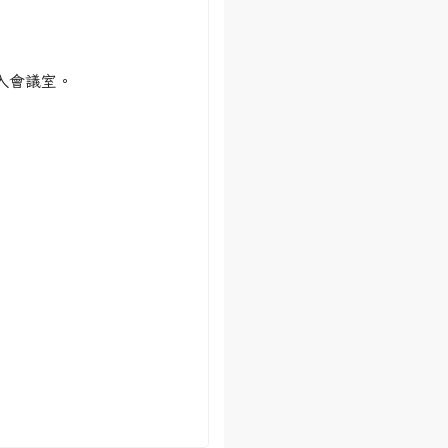
utm_campaign=designshare&utm_medium=link2&utm_source
入會議室。
utm_campaign=designshare&utm_medium=link2&utm_source
utm_campaign=designshare&utm_medium=link2&utm_source
utm_campaign=designshare&utm_medium=link2&utm_source