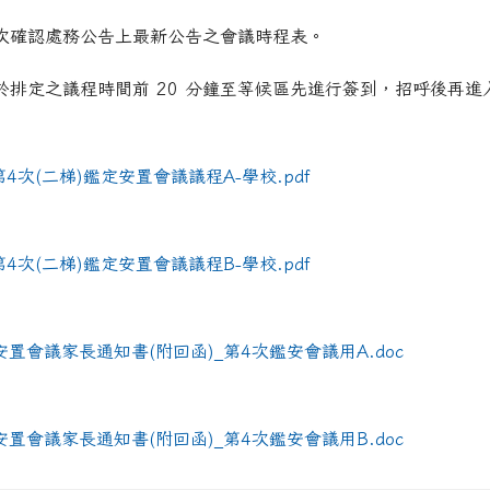
次確認處務公告上最新公告之會議時程表。
show.php?assn=8
show.php?assn=8
hp?ncsn=51
hp?ncsn=81
0yPmK-u63btq5e4Jl-NktA/edit?utm_content=DAG1u-ovpMc&
於排定之議程時間前 20 分鐘至等候區先進行簽到，招呼後再進
hk7suArxOAfEZvWGdgxq9w/edit?utm_content=DAG2fDLJjc0&
php?nsn=1152
第4次(二梯)鑑定安置會議議程A-學校.pdf
hk7suArxOAfEZvWGdgxq9w/edit?utm_content=DAG2fDLJjc0&
0yPmK-u63btq5e4Jl-NktA/edit?utm_content=DAG1u-ovpMc&
.php?ncsn=116&nsn=1152
/show.php?assn=10
/show.php?assn=8
/show.php?assn=11
第4次(二梯)鑑定安置會議議程B-學校.pdf
安置會議家長通知書(附回函)_第4次鑑安會議用A.doc
安置會議家長通知書(附回函)_第4次鑑安會議用B.doc