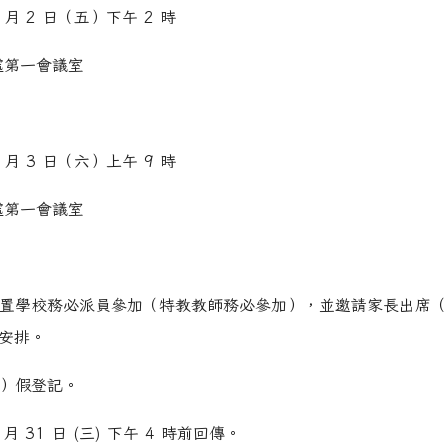
 2 日（五）下午 2 時
hp?ncsn=29
第一會議室
.php?ncsn=112&nsn=967
hp?ncsn=31
php?nsn=970
hp?ncsn=43
 3 日（六）上午 9 時
php?ncsn=107
hp?ncsn=43
第一會議室
php?nsn=970
/show.php?assn=10
/show.php?assn=8
/show.php?assn=11
置學校務必派員參加（特教教師務必參加），並邀請家長出席（
安排。
）假登記。
 月 31 日 (三) 下午 4 時前回傳。