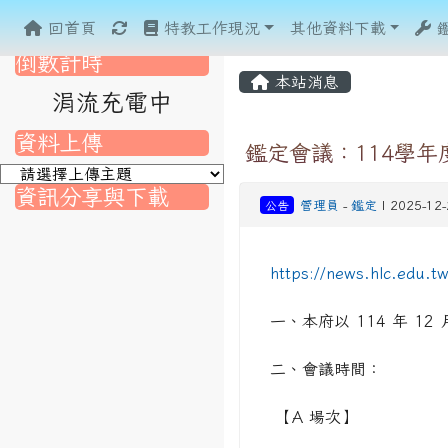
重新取得佈景設定
回首頁
特教工作現況
其他資料下載
倒數計時
本站消息
涓流充電中
資料上傳
鑑定會議：114學年
資訊分享與下載
公告
管理員
-
鑑定
| 2025-12
nk to https://srec.hlc.edu.tw/modules/tad_assignment/
ink to https://srec.hlc.edu.tw/modules/tad_assignment/
link to https://srec.hlc.edu.tw/modules/tadnews/page.p
link to https://srec.hlc.edu.tw/modules/tadnews/page
https://news.hlc.edu.
link to https://srec.hlc.edu.tw/modules/tadnews/page
link to https://srec.hlc.edu.tw/modules/tadnews/page
link to https://srec.hlc.edu.tw/modules/tadnews/page.
link to https://srec.hlc.edu.tw/modules/tadnews/page.
to https://srec.hlc.edu.tw/modules/tadnews/page.php?
link to https://srec.hlc.edu.tw/modules/tadnews/page.
link to https://srec.hlc.edu.tw/modules/tadnews/page.p
link to https://srec.hlc.edu.tw/modules/tadnews/page.p
link to https://srec.hlc.edu.tw/modules/tadnews/page.p
一、本府以 114 年 12
link to https://srec.hlc.edu.tw/modules/tadnews/page.p
二、會議時間：
link to https://srec.hlc.edu.tw/modules/tadnews/page
【A 場次】
link to https://srec.hlc.edu.tw/modules/tadnews/page