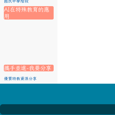
國民中學階段
AI在特殊教育的應
用
nk to https://srec.hlc.edu.tw/modules/tad_assignment/
ink to https://srec.hlc.edu.tw/modules/tad_assignment/
link to https://srec.hlc.edu.tw/modules/tadnews/page.p
link to https://srec.hlc.edu.tw/modules/tadnews/page.p
link to https://www.canva.com/design/DAG1u-ovpMc/
link to https://www.canva.com/design/DAG2fDLJjc0/
link to https://srec.hlc.edu.tw/modules/tadnews/page.
link to https://www.canva.com/design/DAG2fDLJjc0/
link to https://www.canva.com/design/DAG1u-ovpMc/
link to https://srec.hlc.edu.tw/modules/tadnews/page
link to https://srec.hlc.edu.tw/modules/tad_assignment
link to https://srec.hlc.edu.tw/modules/tad_assignment
link to https://srec.hlc.edu.tw/modules/tad_assignment
攜手並進-我要分享
優質特教資源分享