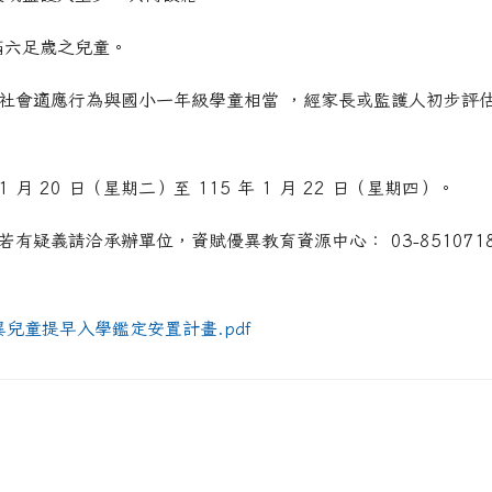
.php?ncsn=112&nsn=968
滿六足歲之兒童。
hp?ncsn=29
社會適應行為與國小一年級學童相當 ，經家長或監護人初步評
.php?ncsn=112&nsn=967
hp?ncsn=31
php?nsn=970
1 月 20 日（星期二）至 115 年 1 月 22 日（星期四）。
hp?ncsn=43
有疑義請洽承辦單位，資賦優異教育資源中心： 03-8510718 
php?ncsn=107
hp?ncsn=43
php?nsn=970
/show.php?assn=10
/show.php?assn=8
/show.php?assn=11
優異兒童提早入學鑑定安置計畫.pdf