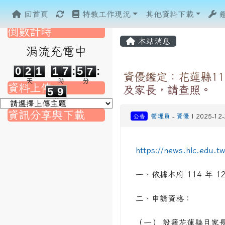
重新取得佈景設定
回首頁
特教工作現況
其他資料下載
倒數計時
本站消息
涓流充電中
0
2
1
1
7
5
7
0
2
1
1
7
:
5
7
:
資優鑑定：花蓮縣1
5
9
天
時
分
資料上傳
及家長，請查照。
5
9
秒
資訊分享與下載
公告
管理員
-
資優
| 2025-12
nk to https://srec.hlc.edu.tw/modules/tad_assignment/
ink to https://srec.hlc.edu.tw/modules/tad_assignment/
link to https://srec.hlc.edu.tw/modules/tadnews/page.p
link to https://srec.hlc.edu.tw/modules/tadnews/page
https://news.hlc.edu.
link to https://srec.hlc.edu.tw/modules/tadnews/page
link to https://srec.hlc.edu.tw/modules/tadnews/page
link to https://srec.hlc.edu.tw/modules/tadnews/page.
link to https://srec.hlc.edu.tw/modules/tadnews/page.
to https://srec.hlc.edu.tw/modules/tadnews/page.php?
link to https://srec.hlc.edu.tw/modules/tadnews/page.
link to https://srec.hlc.edu.tw/modules/tadnews/page.p
一、依據本府 114 年 12
link to https://srec.hlc.edu.tw/modules/tadnews/page.p
link to https://srec.hlc.edu.tw/modules/tadnews/page.p
link to https://srec.hlc.edu.tw/modules/tadnews/page.p
二、申請資格：
link to https://srec.hlc.edu.tw/modules/tadnews/page
（一） 設籍花蓮縣且家