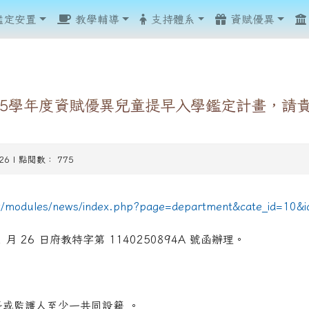
鑑定安置
教學輔導
支持體系
資賦優異
15學年度資賦優異兒童提早入學鑑定計畫，請
-26 | 點閱數： 775
show.php?assn=8
show.php?assn=8
hp?ncsn=51
.php?ncsn=110&nsn=960
tw/modules/news/index.php?page=department&cate_id=10&
.php?ncsn=110&nsn=960
.php?ncsn=110&nsn=960
php?ncsn=107
php?ncsn=107
ncsn=42
php?ncsn=111
hp?ncsn=42
 月 26 日府教特字第 1140250894A 號函辦理。
hp?ncsn=42
hp?ncsn=79
hp?ncsn=88
.php?ncsn=112&nsn=967
長或監護人至少一共同設籍 。