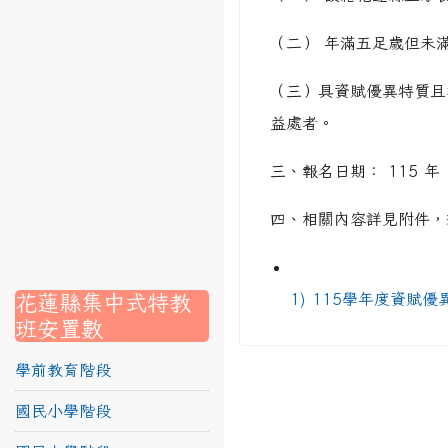
link to https://srec.hlc.edu.tw/modules/tadnews/page
（二） 年滿五足歲但未
link to https://srec.hlc.edu.tw/modules/tadnews/page.p
（三）具資賦優異特質且
link to https://srec.hlc.edu.tw/modules/tadnews/page
link to https://srec.hlc.edu.tw/modules/tadnews/page.p
益處者。
link to https://srec.hlc.edu.tw/modules/tadnews/page.
三、報名日期： 115 年 
link to https://srec.hlc.edu.tw/modules/tadnews/page.p
四、相關內容詳見附件，若
link to https://srec.hlc.edu.tw/modules/tadnews/page.
link to https://srec.hlc.edu.tw/modules/tadnews/page.p
link to https://srec.hlc.edu.tw/modules/tadnews/page.
link to https://srec.hlc.edu.tw/modules/tad_assignment
link to https://srec.hlc.edu.tw/modules/tad_assignment
link to https://srec.hlc.edu.tw/modules/tad_assignment
花蓮縣集中式特教
1) 115學年度資賦
班安置數
學前教育階段
國民小學階段