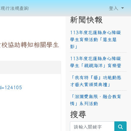
現行法規查詢
登入
新聞快報
113年度花蓮縣身心障礙
學生育樂活動「慧生慧
貴校協助轉知相關學生
影」
113年度花蓮縣身心障礙
學生「親親海洋」育樂營
「我有特『藝』功能動態
才藝大賞頒獎典禮」
id=124105
「洄瀾愛無限‧融合教育
情」系列活動
搜尋
sea