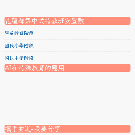
link to https://srec.hlc.edu.tw/modules/tadnews/page.
link to https://srec.hlc.edu.tw/modules/tad_assignment
link to https://srec.hlc.edu.tw/modules/tad_assignment
link to https://srec.hlc.edu.tw/modules/tad_assignment
花蓮縣集中式特教班安置數
學前教育階段
國民小學階段
國民中學階段
AI在特殊教育的應用
nk to https://srec.hlc.edu.tw/modules/tad_assignment/
ink to https://srec.hlc.edu.tw/modules/tad_assignment/
link to https://srec.hlc.edu.tw/modules/tadnews/page.p
link to https://srec.hlc.edu.tw/modules/tadnews/page.p
link to https://www.canva.com/design/DAG1u-ovpMc/
link to https://www.canva.com/design/DAG2fDLJjc0/
link to https://srec.hlc.edu.tw/modules/tadnews/page.
link to https://www.canva.com/design/DAG2fDLJjc0/
link to https://www.canva.com/design/DAG1u-ovpMc/
link to https://srec.hlc.edu.tw/modules/tadnews/page
link to https://srec.hlc.edu.tw/modules/tad_assignment
link to https://srec.hlc.edu.tw/modules/tad_assignment
link to https://srec.hlc.edu.tw/modules/tad_assignment
攜手並進-我要分享