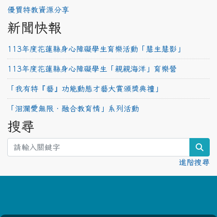
優質特教資源分享
新聞快報
113年度花蓮縣身心障礙學生育樂活動「慧生慧影」
113年度花蓮縣身心障礙學生「親親海洋」育樂營
「我有特『藝』功能動態才藝大賞頒獎典禮」
「洄瀾愛無限‧融合教育情」系列活動
搜尋
sea
進階搜尋