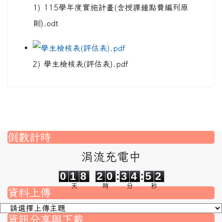
1) 115學年度實施計畫(含授課鐘點費編列原
則).odt
2) 學生檢核表(評估表).pdf
倒數計時
涓流充電中
0
1
8
2
0
3
4
5
2
0
1
8
2
0
:
3
4
:
5
2
天
時
分
秒
資料上傳
資訊分享與下載