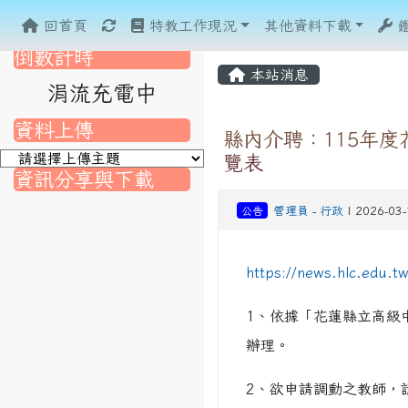
重新取得佈景設定
回首頁
特教工作現況
其他資料下載
倒數計時
本站消息
涓流充電中
資料上傳
縣內介聘：115年
覽表
資訊分享與下載
公告
管理員
-
行政
| 2026-03
nk to https://srec.hlc.edu.tw/modules/tad_assignment/
ink to https://srec.hlc.edu.tw/modules/tad_assignment/
link to https://srec.hlc.edu.tw/modules/tadnews/page.p
link to https://srec.hlc.edu.tw/modules/tadnews/page
link to https://srec.hlc.edu.tw/modules/tadnews/page
link to https://srec.hlc.edu.tw/modules/tadnews/page
link to https://srec.hlc.edu.tw/modules/tadnews/page.
link to https://srec.hlc.edu.tw/modules/tadnews/page.
to https://srec.hlc.edu.tw/modules/tadnews/page.php?
link to https://srec.hlc.edu.tw/modules/tadnews/page.
link to https://srec.hlc.edu.tw/modules/tadnews/page.p
https://news.hlc.edu.
link to https://srec.hlc.edu.tw/modules/tadnews/page.p
link to https://srec.hlc.edu.tw/modules/tadnews/page.p
1、依據「花蓮縣立高級
link to https://srec.hlc.edu.tw/modules/tadnews/page.p
辦理。
link to https://srec.hlc.edu.tw/modules/tadnews/page
2、欲申請調動之教師，
link to https://srec.hlc.edu.tw/modules/tadnews/page