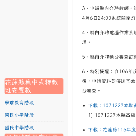
3、申請縣內介聘教師，
link to https://srec.hlc.edu.tw/modules/tadnews/page.p
4月6日24:00系統關
link to https://srec.hlc.edu.tw/modules/tadnews/page
link to https://srec.hlc.edu.tw/modules/tadnews/page.p
4、縣內介聘電腦作業系
link to https://srec.hlc.edu.tw/modules/tadnews/page.
理。
link to https://srec.hlc.edu.tw/modules/tadnews/page.p
5、縣內介聘積分審查訂於
link to https://srec.hlc.edu.tw/modules/tadnews/page.
link to https://srec.hlc.edu.tw/modules/tadnews/page.p
link to https://srec.hlc.edu.tw/modules/tadnews/page.
6、特別提醒：自106
link to https://srec.hlc.edu.tw/modules/tad_assignment
link to https://srec.hlc.edu.tw/modules/tad_assignment
link to https://srec.hlc.edu.tw/modules/tad_assignment
花蓮縣集中式特教
後，申請資料即傳送至教
班安置數
分審查。
學前教育階段
下載：1071227本
國民小學階段
1) 1071227本
國民中學階段
下載：花蓮縣115年度公