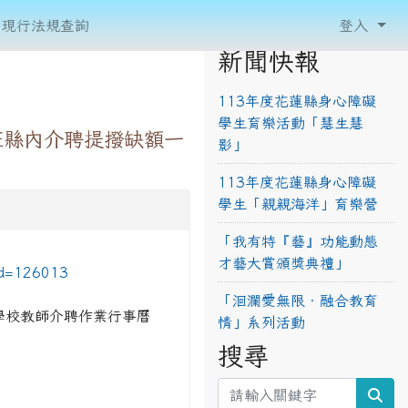
現行法規查詢
登入
新聞快報
113年度花蓮縣身心障礙
學生育樂活動「慧生慧
班縣內介聘提撥缺額一
影」
113年度花蓮縣身心障礙
學生「親親海洋」育樂營
「我有特『藝』功能動態
才藝大賞頒獎典禮」
id=126013
「洄瀾愛無限‧融合教育
學校教師介聘作業行事曆
情」系列活動
搜尋
sea