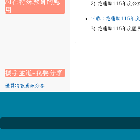
AI在特殊教育的應
2) 花蓮縣115年度公
用
下載：花蓮縣115年
nk to https://srec.hlc.edu.tw/modules/tad_assignment/
ink to https://srec.hlc.edu.tw/modules/tad_assignment/
link to https://srec.hlc.edu.tw/modules/tadnews/page.p
link to https://srec.hlc.edu.tw/modules/tadnews/page.p
link to https://www.canva.com/design/DAG1u-ovpMc/
3) 花蓮縣115年度
link to https://www.canva.com/design/DAG2fDLJjc0/
link to https://srec.hlc.edu.tw/modules/tadnews/page.
link to https://www.canva.com/design/DAG2fDLJjc0/
link to https://www.canva.com/design/DAG1u-ovpMc/
link to https://srec.hlc.edu.tw/modules/tadnews/page
link to https://srec.hlc.edu.tw/modules/tad_assignment
link to https://srec.hlc.edu.tw/modules/tad_assignment
link to https://srec.hlc.edu.tw/modules/tad_assignment
攜手並進-我要分享
優質特教資源分享