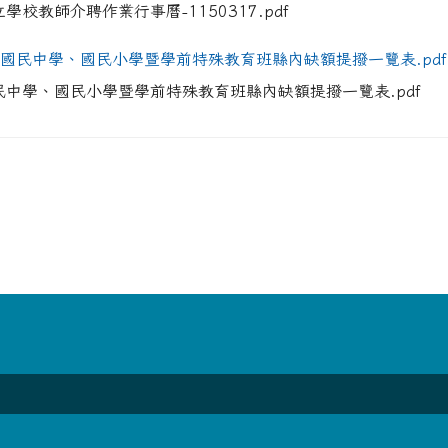
立學校教師介聘作業行事曆-1150317.pdf
度國民中學、國民小學暨學前特殊教育班縣內缺額提撥一覽表.pdf
show.php?assn=8
show.php?assn=8
hp?ncsn=51
hp?ncsn=81
0yPmK-u63btq5e4Jl-NktA/edit?utm_content=DAG1u-ovpMc&
國民中學、國民小學暨學前特殊教育班縣內缺額提撥一覽表.pdf
hk7suArxOAfEZvWGdgxq9w/edit?utm_content=DAG2fDLJjc0&
php?nsn=1152
hk7suArxOAfEZvWGdgxq9w/edit?utm_content=DAG2fDLJjc0&
0yPmK-u63btq5e4Jl-NktA/edit?utm_content=DAG1u-ovpMc&
.php?ncsn=116&nsn=1152
/show.php?assn=10
/show.php?assn=8
/show.php?assn=11