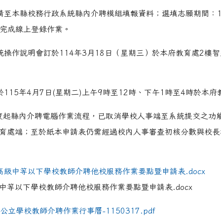
請至本縣校務行政系統縣內介聘模組填報資料；選填志願期間：115
hp?ncsn=29
閉前完成線上登錄作業。
.php?ncsn=112&nsn=967
hp?ncsn=31
統操作說明會訂於114年3月18日（星期三）於本府教育處2樓
php?nsn=970
hp?ncsn=43
115年4月7日(星期二)上午9時至12時、下午1時至4時於本
php?ncsn=107
hp?ncsn=43
php?nsn=970
年度起縣內介聘電腦作業流程，已取消學校人事端至系統提交之功
/show.php?assn=10
/show.php?assn=8
/show.php?assn=11
育處端；至於紙本申請表仍需經過校內人事審查初核分數與校長
縣高級中等以下學校教師介聘他校服務作業要點暨申請表.docx
縣高級中等以下學校教師介聘他校服務作業要點暨申請表.docx
立學校教師介聘作業行事曆-1150317.pdf