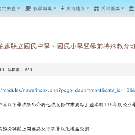
鑑定安置
教學輔導
支持體系
資賦優異
度花蓮縣立國民中學、國民小學暨學前特殊教育
-19 | 點閱數： 539
show.php?assn=8
show.php?assn=8
hp?ncsn=51
.php?ncsn=110&nsn=960
.php?ncsn=110&nsn=960
.php?ncsn=110&nsn=960
php?ncsn=107
php?ncsn=107
ncsn=42
php?ncsn=111
hp?ncsn=42
tw/modules/news/index.php?page=department&cate_id=10&
hp?ncsn=42
hp?ncsn=79
中等以下學校教師介聘他校服務作業要點」暨本縣115年度公立
hp?ncsn=88
.php?ncsn=112&nsn=967
請務必詳閱上開要點及行事曆以免權益受損。
.php?ncsn=112&nsn=968