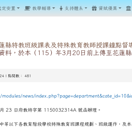
鑑定安置
教學輔導
支持體系
資賦優異
蓮縣特教班級課表及特殊教育教師授課鐘點督
資料，於本（115）年3月20日前上傳至花蓮
show.php?assn=8
show.php?assn=8
hp?ncsn=51
.php?ncsn=110&nsn=960
-24 | 點閱數： 481
.php?ncsn=110&nsn=960
.php?ncsn=110&nsn=960
php?ncsn=107
php?ncsn=107
ncsn=42
php?ncsn=111
hp?ncsn=42
hp?ncsn=42
hp?ncsn=79
tw/modules/news/index.php?page=department&cate_id=10&
hp?ncsn=88
 月 23 日府教特字第 1150032314A 號函辦理。
.php?ncsn=112&nsn=967
中等以下各教育階段學校特殊教育班課程規劃、班級運作，及本
.php?ncsn=112&nsn=968