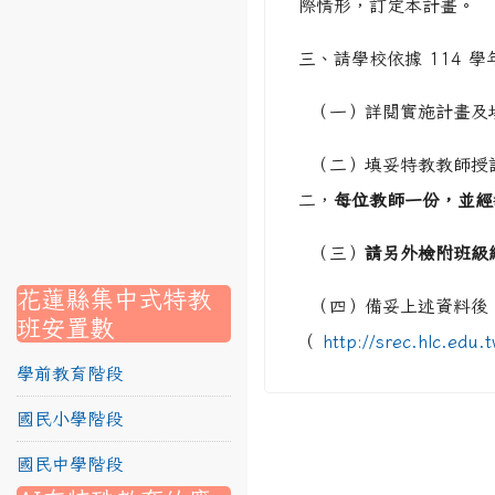
際情形，訂定本計畫。
link to https://srec.hlc.edu.tw/modules/tadnews/page.p
三、請學校依據 114 
link to https://srec.hlc.edu.tw/modules/tadnews/page
link to https://srec.hlc.edu.tw/modules/tadnews/page.p
（一）詳閱實施計畫及
link to https://srec.hlc.edu.tw/modules/tadnews/page.
link to https://srec.hlc.edu.tw/modules/tadnews/page.p
（二）填妥特教教師授
二，
每位教師一份，並經
link to https://srec.hlc.edu.tw/modules/tadnews/page.
link to https://srec.hlc.edu.tw/modules/tadnews/page.p
link to https://srec.hlc.edu.tw/modules/tadnews/page.
（三）
請另外檢附班級
link to https://srec.hlc.edu.tw/modules/tad_assignment
link to https://srec.hlc.edu.tw/modules/tad_assignment
link to https://srec.hlc.edu.tw/modules/tad_assignment
花蓮縣集中式特教
（四）備妥上述資料後
班安置數
（
http://srec.hlc.edu.
學前教育階段
國民小學階段
國民中學階段