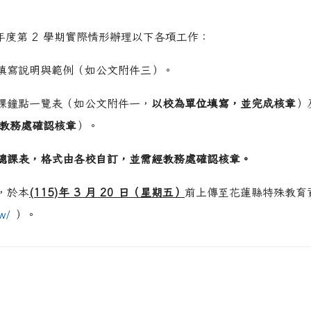
hp?ncsn=29
學年度第 2 學期實際情形辦理以下各項工作：
.php?ncsn=112&nsn=967
hp?ncsn=31
填寫說明與範例（如公文附件三）。
php?nsn=970
hp?ncsn=43
課鐘點一覽表（如公文附件一，
以校為單位填寫，並完成核章
）
教務處確認核章
）。
php?ncsn=107
hp?ncsn=43
php?nsn=970
總課表，格式由各校自訂，並需經教務處確認核章。
/show.php?assn=10
/show.php?assn=8
/show.php?assn=11
，於本
(115)年 3 月 20 日（星期五）
前上傳至花蓮縣特殊教育
tw/
）。