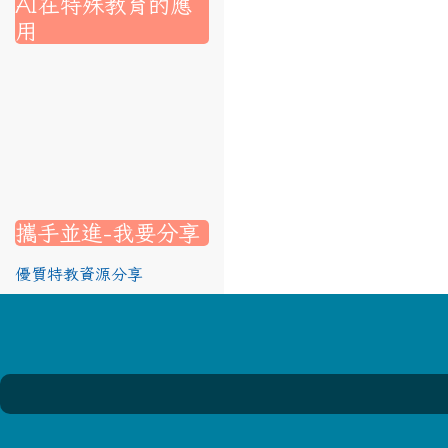
AI在特殊教育的應
用
nk to https://srec.hlc.edu.tw/modules/tad_assignment/
ink to https://srec.hlc.edu.tw/modules/tad_assignment/
link to https://srec.hlc.edu.tw/modules/tadnews/page.p
link to https://srec.hlc.edu.tw/modules/tadnews/page.p
link to https://www.canva.com/design/DAG1u-ovpMc/
link to https://www.canva.com/design/DAG2fDLJjc0/
link to https://srec.hlc.edu.tw/modules/tadnews/page.
link to https://www.canva.com/design/DAG2fDLJjc0/
link to https://www.canva.com/design/DAG1u-ovpMc/
link to https://srec.hlc.edu.tw/modules/tadnews/page
link to https://srec.hlc.edu.tw/modules/tad_assignment
link to https://srec.hlc.edu.tw/modules/tad_assignment
link to https://srec.hlc.edu.tw/modules/tad_assignment
攜手並進-我要分享
優質特教資源分享