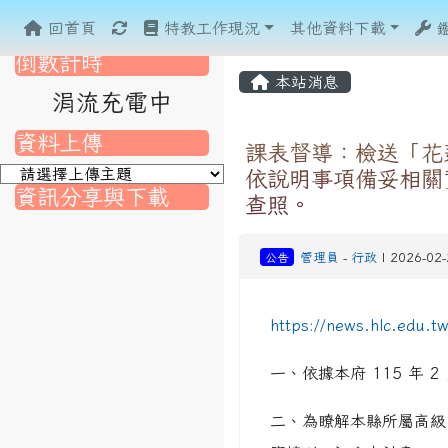
重新取得佈景設定
回首頁
特教工作現況
其他資料下載
倒數計時
本站消息
涓流充電中
資料上傳
課表督導：檢送「花
依說明事項備妥相關
資訊分享與下載
查照。
nk to https://srec.hlc.edu.tw/modules/tad_assignment/
ink to https://srec.hlc.edu.tw/modules/tad_assignment/
link to https://srec.hlc.edu.tw/modules/tadnews/page.p
link to https://srec.hlc.edu.tw/modules/tadnews/page
公告
管理員
-
行政
| 2026-02
link to https://srec.hlc.edu.tw/modules/tadnews/page
link to https://srec.hlc.edu.tw/modules/tadnews/page
link to https://srec.hlc.edu.tw/modules/tadnews/page.
link to https://srec.hlc.edu.tw/modules/tadnews/page.
to https://srec.hlc.edu.tw/modules/tadnews/page.php?
link to https://srec.hlc.edu.tw/modules/tadnews/page.
link to https://srec.hlc.edu.tw/modules/tadnews/page.p
link to https://srec.hlc.edu.tw/modules/tadnews/page.p
link to https://srec.hlc.edu.tw/modules/tadnews/page.p
https://news.hlc.edu.
link to https://srec.hlc.edu.tw/modules/tadnews/page.p
一、依據本府 115 年 2
link to https://srec.hlc.edu.tw/modules/tadnews/page
二、為瞭解本縣所屬高級
link to https://srec.hlc.edu.tw/modules/tadnews/page