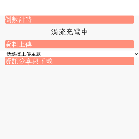
倒數計時
涓流充電中
資料上傳
資訊分享與下載
nk to https://srec.hlc.edu.tw/modules/tad_assignment/
ink to https://srec.hlc.edu.tw/modules/tad_assignment/
link to https://srec.hlc.edu.tw/modules/tadnews/page.p
link to https://srec.hlc.edu.tw/modules/tadnews/page
link to https://srec.hlc.edu.tw/modules/tadnews/page
link to https://srec.hlc.edu.tw/modules/tadnews/page
link to https://srec.hlc.edu.tw/modules/tadnews/page.
link to https://srec.hlc.edu.tw/modules/tadnews/page.
to https://srec.hlc.edu.tw/modules/tadnews/page.php?
link to https://srec.hlc.edu.tw/modules/tadnews/page.
link to https://srec.hlc.edu.tw/modules/tadnews/page.p
link to https://srec.hlc.edu.tw/modules/tadnews/page.p
link to https://srec.hlc.edu.tw/modules/tadnews/page.p
link to https://srec.hlc.edu.tw/modules/tadnews/page.p
link to https://srec.hlc.edu.tw/modules/tadnews/page
link to https://srec.hlc.edu.tw/modules/tadnews/page