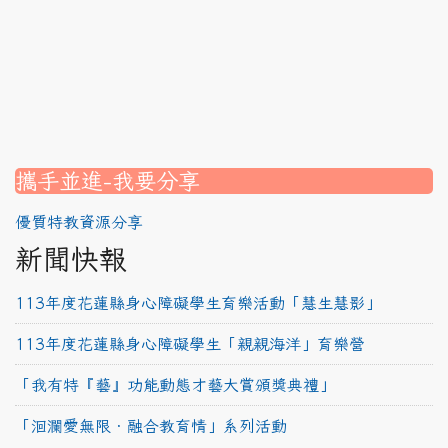
nk to https://srec.hlc.edu.tw/modules/tad_assignment/
ink to https://srec.hlc.edu.tw/modules/tad_assignment/
link to https://srec.hlc.edu.tw/modules/tadnews/page.p
link to https://srec.hlc.edu.tw/modules/tadnews/page.p
link to https://www.canva.com/design/DAG1u-ovpMc/
link to https://www.canva.com/design/DAG2fDLJjc0/
link to https://srec.hlc.edu.tw/modules/tadnews/page.
link to https://www.canva.com/design/DAG2fDLJjc0/
link to https://www.canva.com/design/DAG1u-ovpMc/
link to https://srec.hlc.edu.tw/modules/tadnews/page
link to https://srec.hlc.edu.tw/modules/tad_assignment
link to https://srec.hlc.edu.tw/modules/tad_assignment
link to https://srec.hlc.edu.tw/modules/tad_assignment
攜手並進-我要分享
優質特教資源分享
新聞快報
113年度花蓮縣身心障礙學生育樂活動「慧生慧影」
113年度花蓮縣身心障礙學生「親親海洋」育樂營
「我有特『藝』功能動態才藝大賞頒獎典禮」
「洄瀾愛無限‧融合教育情」系列活動