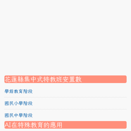
link to https://srec.hlc.edu.tw/modules/tadnews/page.p
link to https://srec.hlc.edu.tw/modules/tadnews/page
link to https://srec.hlc.edu.tw/modules/tadnews/page.p
link to https://srec.hlc.edu.tw/modules/tadnews/page.
link to https://srec.hlc.edu.tw/modules/tadnews/page.p
link to https://srec.hlc.edu.tw/modules/tadnews/page.
link to https://srec.hlc.edu.tw/modules/tadnews/page.p
link to https://srec.hlc.edu.tw/modules/tadnews/page.
link to https://srec.hlc.edu.tw/modules/tad_assignment
link to https://srec.hlc.edu.tw/modules/tad_assignment
link to https://srec.hlc.edu.tw/modules/tad_assignment
花蓮縣集中式特教班安置數
學前教育階段
國民小學階段
國民中學階段
AI在特殊教育的應用