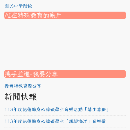
國民中學階段
AI在特殊教育的應用
nk to https://srec.hlc.edu.tw/modules/tad_assignment/
ink to https://srec.hlc.edu.tw/modules/tad_assignment/
link to https://srec.hlc.edu.tw/modules/tadnews/page.p
link to https://srec.hlc.edu.tw/modules/tadnews/page.p
link to https://www.canva.com/design/DAG1u-ovpMc/
link to https://www.canva.com/design/DAG2fDLJjc0/
link to https://srec.hlc.edu.tw/modules/tadnews/page.
link to https://www.canva.com/design/DAG2fDLJjc0/
link to https://www.canva.com/design/DAG1u-ovpMc/
link to https://srec.hlc.edu.tw/modules/tadnews/page
link to https://srec.hlc.edu.tw/modules/tad_assignment
link to https://srec.hlc.edu.tw/modules/tad_assignment
link to https://srec.hlc.edu.tw/modules/tad_assignment
攜手並進-我要分享
優質特教資源分享
新聞快報
113年度花蓮縣身心障礙學生育樂活動「慧生慧影」
113年度花蓮縣身心障礙學生「親親海洋」育樂營