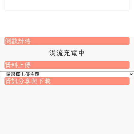
倒數計時
涓流充電中
資料上傳
資訊分享與下載
nk to https://srec.hlc.edu.tw/modules/tad_assignment/
ink to https://srec.hlc.edu.tw/modules/tad_assignment/
link to https://srec.hlc.edu.tw/modules/tadnews/page.p
link to https://srec.hlc.edu.tw/modules/tadnews/page
link to https://srec.hlc.edu.tw/modules/tadnews/page
link to https://srec.hlc.edu.tw/modules/tadnews/page
link to https://srec.hlc.edu.tw/modules/tadnews/page.
link to https://srec.hlc.edu.tw/modules/tadnews/page.
to https://srec.hlc.edu.tw/modules/tadnews/page.php?
link to https://srec.hlc.edu.tw/modules/tadnews/page.
link to https://srec.hlc.edu.tw/modules/tadnews/page.p
link to https://srec.hlc.edu.tw/modules/tadnews/page.p
link to https://srec.hlc.edu.tw/modules/tadnews/page.p
link to https://srec.hlc.edu.tw/modules/tadnews/page.p