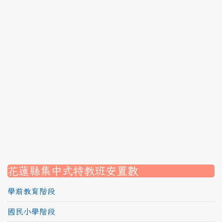
link to https://srec.hlc.edu.tw/modules/tadnews/page
link to https://srec.hlc.edu.tw/modules/tadnews/page
link to https://srec.hlc.edu.tw/modules/tadnews/page.p
link to https://srec.hlc.edu.tw/modules/tadnews/page
link to https://srec.hlc.edu.tw/modules/tadnews/page.p
link to https://srec.hlc.edu.tw/modules/tadnews/page.
link to https://srec.hlc.edu.tw/modules/tadnews/page.p
link to https://srec.hlc.edu.tw/modules/tadnews/page.
link to https://srec.hlc.edu.tw/modules/tadnews/page.p
link to https://srec.hlc.edu.tw/modules/tadnews/page.
link to https://srec.hlc.edu.tw/modules/tad_assignment
link to https://srec.hlc.edu.tw/modules/tad_assignment
link to https://srec.hlc.edu.tw/modules/tad_assignment
花蓮縣集中式特教班安置數
學前教育階段
國民小學階段