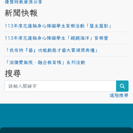
優質特教資源分享
新聞快報
113年度花蓮縣身心障礙學生育樂活動「慧生慧影」
113年度花蓮縣身心障礙學生「親親海洋」育樂營
「我有特『藝』功能動態才藝大賞頒獎典禮」
「洄瀾愛無限‧融合教育情」系列活動
搜尋
sea
進階搜尋