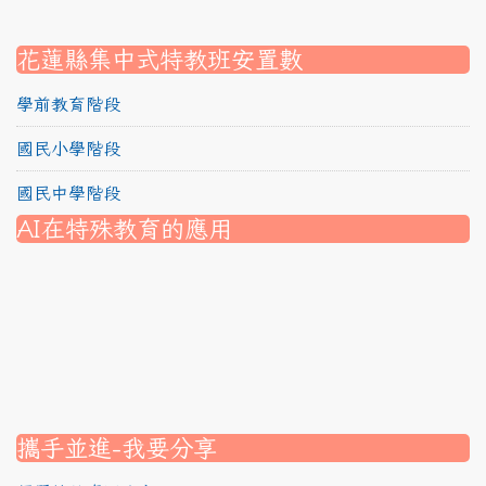
link to https://srec.hlc.edu.tw/modules/tadnews/page.
link to https://srec.hlc.edu.tw/modules/tad_assignment
link to https://srec.hlc.edu.tw/modules/tad_assignment
link to https://srec.hlc.edu.tw/modules/tad_assignment
花蓮縣集中式特教班安置數
學前教育階段
國民小學階段
國民中學階段
AI在特殊教育的應用
nk to https://srec.hlc.edu.tw/modules/tad_assignment/
ink to https://srec.hlc.edu.tw/modules/tad_assignment/
link to https://srec.hlc.edu.tw/modules/tadnews/page.p
link to https://srec.hlc.edu.tw/modules/tadnews/page.p
link to https://www.canva.com/design/DAG1u-ovpMc/
link to https://www.canva.com/design/DAG2fDLJjc0/
link to https://srec.hlc.edu.tw/modules/tadnews/page.
link to https://www.canva.com/design/DAG2fDLJjc0/
link to https://www.canva.com/design/DAG1u-ovpMc/
link to https://srec.hlc.edu.tw/modules/tadnews/page
link to https://srec.hlc.edu.tw/modules/tad_assignment
link to https://srec.hlc.edu.tw/modules/tad_assignment
link to https://srec.hlc.edu.tw/modules/tad_assignment
攜手並進-我要分享