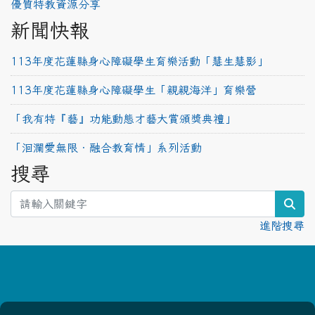
優質特教資源分享
新聞快報
113年度花蓮縣身心障礙學生育樂活動「慧生慧影」
113年度花蓮縣身心障礙學生「親親海洋」育樂營
「我有特『藝』功能動態才藝大賞頒獎典禮」
「洄瀾愛無限‧融合教育情」系列活動
搜尋
sea
進階搜尋