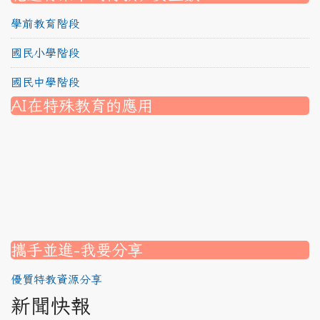
學前教育階段
國民小學階段
國民中學階段
AI在特殊教育的應用
nk to https://srec.hlc.edu.tw/modules/tad_assignment/
ink to https://srec.hlc.edu.tw/modules/tad_assignment/
link to https://srec.hlc.edu.tw/modules/tadnews/page.p
link to https://srec.hlc.edu.tw/modules/tadnews/page.p
link to https://www.canva.com/design/DAG1u-ovpMc/
link to https://www.canva.com/design/DAG2fDLJjc0/
link to https://srec.hlc.edu.tw/modules/tadnews/page.
link to https://www.canva.com/design/DAG2fDLJjc0/
link to https://www.canva.com/design/DAG1u-ovpMc/
link to https://srec.hlc.edu.tw/modules/tadnews/page
link to https://srec.hlc.edu.tw/modules/tad_assignment
link to https://srec.hlc.edu.tw/modules/tad_assignment
link to https://srec.hlc.edu.tw/modules/tad_assignment
攜手並進-我要分享
優質特教資源分享
新聞快報