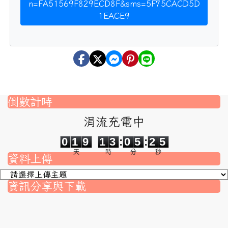
n=FA51569F829ECD8F&sms=5F75CACD5D
1EACE9
倒數計時
涓流充電中
0
1
9
1
3
0
5
2
5
0
1
9
1
3
:
0
5
:
2
5
天
時
分
秒
資料上傳
資訊分享與下載
nk to https://srec.hlc.edu.tw/modules/tad_assignment/
ink to https://srec.hlc.edu.tw/modules/tad_assignment/
link to https://srec.hlc.edu.tw/modules/tadnews/page.p
link to https://srec.hlc.edu.tw/modules/tadnews/page
link to https://srec.hlc.edu.tw/modules/tadnews/page
link to https://srec.hlc.edu.tw/modules/tadnews/page
link to https://srec.hlc.edu.tw/modules/tadnews/page.
link to https://srec.hlc.edu.tw/modules/tadnews/page.
to https://srec.hlc.edu.tw/modules/tadnews/page.php?
link to https://srec.hlc.edu.tw/modules/tadnews/page.
link to https://srec.hlc.edu.tw/modules/tadnews/page.p