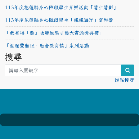
113年度花蓮縣身心障礙學生育樂活動「慧生慧影」
113年度花蓮縣身心障礙學生「親親海洋」育樂營
「我有特『藝』功能動態才藝大賞頒獎典禮」
「洄瀾愛無限‧融合教育情」系列活動
搜尋
sea
進階搜尋