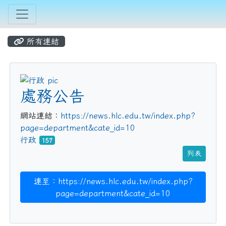
所有連結
title:行政
處務公告
網站連結：
https://news.hlc.edu.tw/index.php?
page=department&cate_id=10
行政
157
列表
連至：https://news.hlc.edu.tw/index.php?
page=department&cate_id=10