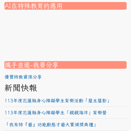
AI在特殊教育的應用
nk to https://srec.hlc.edu.tw/modules/tad_assignment/
ink to https://srec.hlc.edu.tw/modules/tad_assignment/
link to https://srec.hlc.edu.tw/modules/tadnews/page.p
link to https://srec.hlc.edu.tw/modules/tadnews/page.p
link to https://www.canva.com/design/DAG1u-ovpMc/
link to https://www.canva.com/design/DAG2fDLJjc0/
link to https://srec.hlc.edu.tw/modules/tadnews/page.
link to https://www.canva.com/design/DAG2fDLJjc0/
link to https://www.canva.com/design/DAG1u-ovpMc/
link to https://srec.hlc.edu.tw/modules/tadnews/page
link to https://srec.hlc.edu.tw/modules/tad_assignment
link to https://srec.hlc.edu.tw/modules/tad_assignment
link to https://srec.hlc.edu.tw/modules/tad_assignment
攜手並進-我要分享
優質特教資源分享
新聞快報
113年度花蓮縣身心障礙學生育樂活動「慧生慧影」
113年度花蓮縣身心障礙學生「親親海洋」育樂營
「我有特『藝』功能動態才藝大賞頒獎典禮」