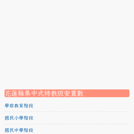
link to https://srec.hlc.edu.tw/modules/tadnews/page
link to https://srec.hlc.edu.tw/modules/tadnews/page.p
link to https://srec.hlc.edu.tw/modules/tadnews/page
link to https://srec.hlc.edu.tw/modules/tadnews/page.p
link to https://srec.hlc.edu.tw/modules/tadnews/page.
link to https://srec.hlc.edu.tw/modules/tadnews/page.p
link to https://srec.hlc.edu.tw/modules/tadnews/page.
link to https://srec.hlc.edu.tw/modules/tadnews/page.p
link to https://srec.hlc.edu.tw/modules/tadnews/page.
link to https://srec.hlc.edu.tw/modules/tad_assignment
link to https://srec.hlc.edu.tw/modules/tad_assignment
link to https://srec.hlc.edu.tw/modules/tad_assignment
花蓮縣集中式特教班安置數
學前教育階段
國民小學階段
國民中學階段