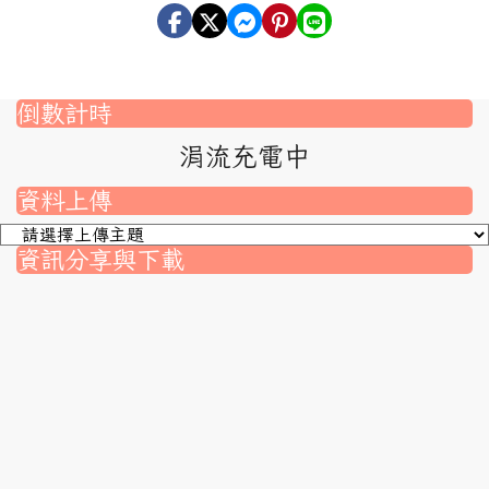
倒數計時
涓流充電中
資料上傳
資訊分享與下載
nk to https://srec.hlc.edu.tw/modules/tad_assignment/
ink to https://srec.hlc.edu.tw/modules/tad_assignment/
link to https://srec.hlc.edu.tw/modules/tadnews/page.p
link to https://srec.hlc.edu.tw/modules/tadnews/page
link to https://srec.hlc.edu.tw/modules/tadnews/page
link to https://srec.hlc.edu.tw/modules/tadnews/page
link to https://srec.hlc.edu.tw/modules/tadnews/page.
link to https://srec.hlc.edu.tw/modules/tadnews/page.
to https://srec.hlc.edu.tw/modules/tadnews/page.php?
link to https://srec.hlc.edu.tw/modules/tadnews/page.
link to https://srec.hlc.edu.tw/modules/tadnews/page.p
link to https://srec.hlc.edu.tw/modules/tadnews/page.p
link to https://srec.hlc.edu.tw/modules/tadnews/page.p
link to https://srec.hlc.edu.tw/modules/tadnews/page.p
link to https://srec.hlc.edu.tw/modules/tadnews/page