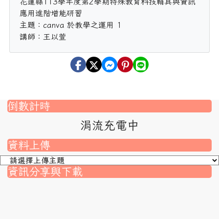
花蓮縣113學年度第2學期特殊教育科技輔具與資訊
應用進階增能研習
主題：canva 於教學之運用 1
講師：王以萱
倒數計時
涓流充電中
資料上傳
資訊分享與下載
nk to https://srec.hlc.edu.tw/modules/tad_assignment/
ink to https://srec.hlc.edu.tw/modules/tad_assignment/
link to https://srec.hlc.edu.tw/modules/tadnews/page.p
link to https://srec.hlc.edu.tw/modules/tadnews/page
link to https://srec.hlc.edu.tw/modules/tadnews/page
link to https://srec.hlc.edu.tw/modules/tadnews/page
link to https://srec.hlc.edu.tw/modules/tadnews/page.
link to https://srec.hlc.edu.tw/modules/tadnews/page.
to https://srec.hlc.edu.tw/modules/tadnews/page.php?
link to https://srec.hlc.edu.tw/modules/tadnews/page.
link to https://srec.hlc.edu.tw/modules/tadnews/page.p