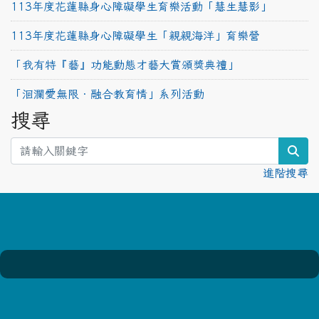
113年度花蓮縣身心障礙學生育樂活動「慧生慧影」
113年度花蓮縣身心障礙學生「親親海洋」育樂營
「我有特『藝』功能動態才藝大賞頒獎典禮」
「洄瀾愛無限‧融合教育情」系列活動
搜尋
sea
進階搜尋