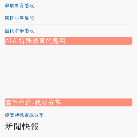
學前教育階段
國民小學階段
國民中學階段
AI在特殊教育的應用
nk to https://srec.hlc.edu.tw/modules/tad_assignment/
ink to https://srec.hlc.edu.tw/modules/tad_assignment/
link to https://srec.hlc.edu.tw/modules/tadnews/page.p
link to https://srec.hlc.edu.tw/modules/tadnews/page.p
link to https://www.canva.com/design/DAG1u-ovpMc/
link to https://www.canva.com/design/DAG2fDLJjc0/
link to https://srec.hlc.edu.tw/modules/tadnews/page.
link to https://www.canva.com/design/DAG2fDLJjc0/
link to https://www.canva.com/design/DAG1u-ovpMc/
link to https://srec.hlc.edu.tw/modules/tadnews/page
link to https://srec.hlc.edu.tw/modules/tad_assignment
link to https://srec.hlc.edu.tw/modules/tad_assignment
link to https://srec.hlc.edu.tw/modules/tad_assignment
攜手並進-我要分享
優質特教資源分享
新聞快報