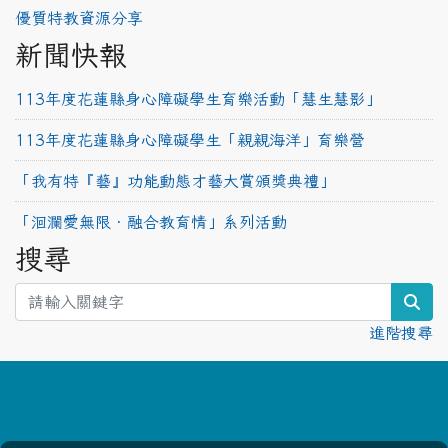
優質特教資源分享
新聞快報
113年度花蓮縣身心障礙學生育樂活動「慧生慧影」
113年度花蓮縣身心障礙學生「親親海洋」育樂營
「我有特『藝』功能動態才藝大賞頒獎典禮」
「洄瀾愛無限‧融合教育情」系列活動
搜尋
sea
進階搜尋