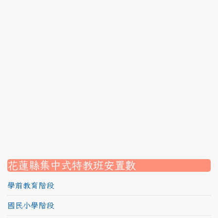
link to https://srec.hlc.edu.tw/modules/tadnews/page
link to https://srec.hlc.edu.tw/modules/tadnews/page
link to https://srec.hlc.edu.tw/modules/tadnews/page.p
link to https://srec.hlc.edu.tw/modules/tadnews/page
link to https://srec.hlc.edu.tw/modules/tadnews/page.p
link to https://srec.hlc.edu.tw/modules/tadnews/page.
link to https://srec.hlc.edu.tw/modules/tadnews/page.p
link to https://srec.hlc.edu.tw/modules/tadnews/page.
link to https://srec.hlc.edu.tw/modules/tadnews/page.p
link to https://srec.hlc.edu.tw/modules/tadnews/page.
link to https://srec.hlc.edu.tw/modules/tad_assignment
link to https://srec.hlc.edu.tw/modules/tad_assignment
link to https://srec.hlc.edu.tw/modules/tad_assignment
花蓮縣集中式特教班安置數
學前教育階段
國民小學階段