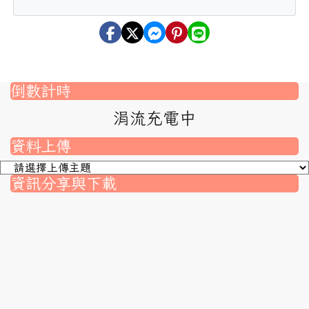
倒數計時
涓流充電中
資料上傳
資訊分享與下載
nk to https://srec.hlc.edu.tw/modules/tad_assignment/
ink to https://srec.hlc.edu.tw/modules/tad_assignment/
link to https://srec.hlc.edu.tw/modules/tadnews/page.p
link to https://srec.hlc.edu.tw/modules/tadnews/page
link to https://srec.hlc.edu.tw/modules/tadnews/page
link to https://srec.hlc.edu.tw/modules/tadnews/page
link to https://srec.hlc.edu.tw/modules/tadnews/page.
link to https://srec.hlc.edu.tw/modules/tadnews/page.
to https://srec.hlc.edu.tw/modules/tadnews/page.php?
link to https://srec.hlc.edu.tw/modules/tadnews/page.
link to https://srec.hlc.edu.tw/modules/tadnews/page.p
link to https://srec.hlc.edu.tw/modules/tadnews/page.p
link to https://srec.hlc.edu.tw/modules/tadnews/page.p
link to https://srec.hlc.edu.tw/modules/tadnews/page.p