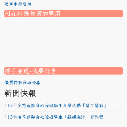
國民中學階段
AI在特殊教育的應用
nk to https://srec.hlc.edu.tw/modules/tad_assignment/
ink to https://srec.hlc.edu.tw/modules/tad_assignment/
link to https://srec.hlc.edu.tw/modules/tadnews/page.p
link to https://srec.hlc.edu.tw/modules/tadnews/page.p
link to https://www.canva.com/design/DAG1u-ovpMc/
link to https://www.canva.com/design/DAG2fDLJjc0/
link to https://srec.hlc.edu.tw/modules/tadnews/page.
link to https://www.canva.com/design/DAG2fDLJjc0/
link to https://www.canva.com/design/DAG1u-ovpMc/
link to https://srec.hlc.edu.tw/modules/tadnews/page
link to https://srec.hlc.edu.tw/modules/tad_assignment
link to https://srec.hlc.edu.tw/modules/tad_assignment
link to https://srec.hlc.edu.tw/modules/tad_assignment
攜手並進-我要分享
優質特教資源分享
新聞快報
113年度花蓮縣身心障礙學生育樂活動「慧生慧影」
113年度花蓮縣身心障礙學生「親親海洋」育樂營