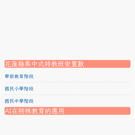
link to https://srec.hlc.edu.tw/modules/tadnews/page
link to https://srec.hlc.edu.tw/modules/tadnews/page.p
link to https://srec.hlc.edu.tw/modules/tadnews/page.
link to https://srec.hlc.edu.tw/modules/tadnews/page.p
link to https://srec.hlc.edu.tw/modules/tadnews/page.
link to https://srec.hlc.edu.tw/modules/tadnews/page.p
link to https://srec.hlc.edu.tw/modules/tadnews/page.
link to https://srec.hlc.edu.tw/modules/tad_assignment
link to https://srec.hlc.edu.tw/modules/tad_assignment
link to https://srec.hlc.edu.tw/modules/tad_assignment
花蓮縣集中式特教班安置數
學前教育階段
國民小學階段
國民中學階段
AI在特殊教育的應用
nk to https://srec.hlc.edu.tw/modules/tad_assignment/
ink to https://srec.hlc.edu.tw/modules/tad_assignment/
link to https://srec.hlc.edu.tw/modules/tadnews/page.p
link to https://srec.hlc.edu.tw/modules/tadnews/page.p
link to https://www.canva.com/design/DAG1u-ovpMc/