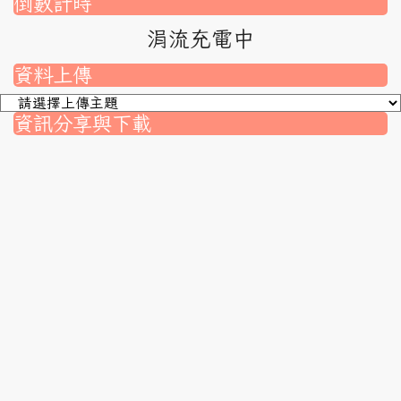
倒數計時
涓流充電中
資料上傳
資訊分享與下載
nk to https://srec.hlc.edu.tw/modules/tad_assignment/
ink to https://srec.hlc.edu.tw/modules/tad_assignment/
link to https://srec.hlc.edu.tw/modules/tadnews/page.p
link to https://srec.hlc.edu.tw/modules/tadnews/page
link to https://srec.hlc.edu.tw/modules/tadnews/page
link to https://srec.hlc.edu.tw/modules/tadnews/page
link to https://srec.hlc.edu.tw/modules/tadnews/page.
link to https://srec.hlc.edu.tw/modules/tadnews/page.
to https://srec.hlc.edu.tw/modules/tadnews/page.php?
link to https://srec.hlc.edu.tw/modules/tadnews/page.
link to https://srec.hlc.edu.tw/modules/tadnews/page.p
link to https://srec.hlc.edu.tw/modules/tadnews/page.p
link to https://srec.hlc.edu.tw/modules/tadnews/page.p
link to https://srec.hlc.edu.tw/modules/tadnews/page.p
link to https://srec.hlc.edu.tw/modules/tadnews/page
link to https://srec.hlc.edu.tw/modules/tadnews/page
link to https://srec.hlc.edu.tw/modules/tadnews/page.p