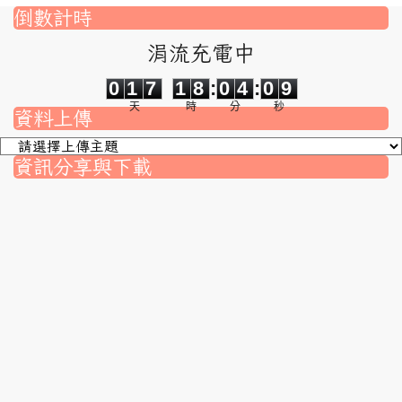
倒數計時
涓流充電中
0
1
7
1
8
0
4
0
9
0
1
7
1
8
:
0
4
:
0
9
天
時
分
秒
資料上傳
資訊分享與下載
nk to https://srec.hlc.edu.tw/modules/tad_assignment/
ink to https://srec.hlc.edu.tw/modules/tad_assignment/
link to https://srec.hlc.edu.tw/modules/tadnews/page.p
link to https://srec.hlc.edu.tw/modules/tadnews/page
link to https://srec.hlc.edu.tw/modules/tadnews/page
link to https://srec.hlc.edu.tw/modules/tadnews/page
link to https://srec.hlc.edu.tw/modules/tadnews/page.
link to https://srec.hlc.edu.tw/modules/tadnews/page.
to https://srec.hlc.edu.tw/modules/tadnews/page.php?
link to https://srec.hlc.edu.tw/modules/tadnews/page.
link to https://srec.hlc.edu.tw/modules/tadnews/page.p
link to https://srec.hlc.edu.tw/modules/tadnews/page.p
link to https://srec.hlc.edu.tw/modules/tadnews/page.p
link to https://srec.hlc.edu.tw/modules/tadnews/page.p
link to https://srec.hlc.edu.tw/modules/tadnews/page
link to https://srec.hlc.edu.tw/modules/tadnews/page