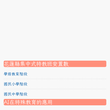
link to https://srec.hlc.edu.tw/modules/tadnews/page.p
link to https://srec.hlc.edu.tw/modules/tadnews/page
link to https://srec.hlc.edu.tw/modules/tadnews/page.p
link to https://srec.hlc.edu.tw/modules/tadnews/page.
link to https://srec.hlc.edu.tw/modules/tadnews/page.p
link to https://srec.hlc.edu.tw/modules/tadnews/page.
link to https://srec.hlc.edu.tw/modules/tadnews/page.p
link to https://srec.hlc.edu.tw/modules/tadnews/page.
link to https://srec.hlc.edu.tw/modules/tad_assignment
link to https://srec.hlc.edu.tw/modules/tad_assignment
link to https://srec.hlc.edu.tw/modules/tad_assignment
花蓮縣集中式特教班安置數
學前教育階段
國民小學階段
國民中學階段
AI在特殊教育的應用