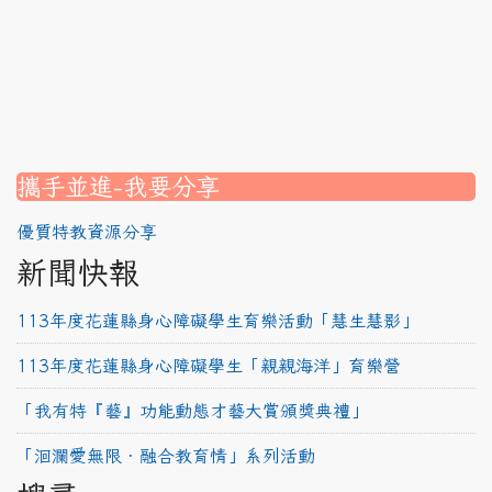
nk to https://srec.hlc.edu.tw/modules/tad_assignment/
ink to https://srec.hlc.edu.tw/modules/tad_assignment/
link to https://srec.hlc.edu.tw/modules/tadnews/page.p
link to https://srec.hlc.edu.tw/modules/tadnews/page.p
link to https://www.canva.com/design/DAG1u-ovpMc/
link to https://www.canva.com/design/DAG2fDLJjc0/
link to https://srec.hlc.edu.tw/modules/tadnews/page.
link to https://www.canva.com/design/DAG2fDLJjc0/
link to https://www.canva.com/design/DAG1u-ovpMc/
link to https://srec.hlc.edu.tw/modules/tadnews/page
link to https://srec.hlc.edu.tw/modules/tad_assignment
link to https://srec.hlc.edu.tw/modules/tad_assignment
link to https://srec.hlc.edu.tw/modules/tad_assignment
攜手並進-我要分享
優質特教資源分享
新聞快報
113年度花蓮縣身心障礙學生育樂活動「慧生慧影」
113年度花蓮縣身心障礙學生「親親海洋」育樂營
「我有特『藝』功能動態才藝大賞頒獎典禮」
「洄瀾愛無限‧融合教育情」系列活動