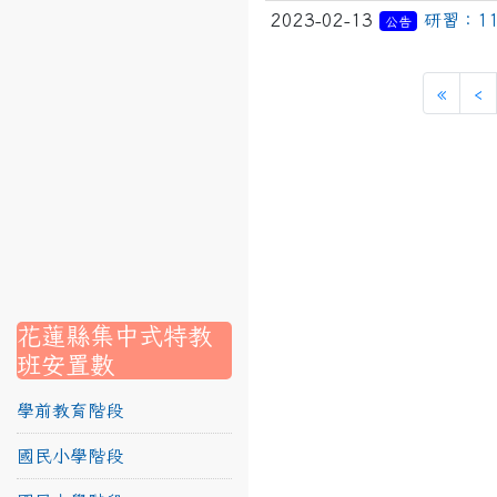
2023-02-13
研習：1
link to https://srec.hlc.edu.tw/modules/tadnews/page
公告
link to https://srec.hlc.edu.tw/modules/tadnews/page.p
第一
«
‹
link to https://srec.hlc.edu.tw/modules/tadnews/page
link to https://srec.hlc.edu.tw/modules/tadnews/page.p
link to https://srec.hlc.edu.tw/modules/tadnews/page.
link to https://srec.hlc.edu.tw/modules/tadnews/page.p
link to https://srec.hlc.edu.tw/modules/tadnews/page.
link to https://srec.hlc.edu.tw/modules/tadnews/page.p
link to https://srec.hlc.edu.tw/modules/tadnews/page.
link to https://srec.hlc.edu.tw/modules/tad_assignment
link to https://srec.hlc.edu.tw/modules/tad_assignment
link to https://srec.hlc.edu.tw/modules/tad_assignment
花蓮縣集中式特教
班安置數
學前教育階段
國民小學階段