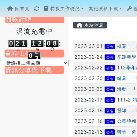
重新取得佈景設定
回首頁
特教工作現況
其他資料下載
倒數計時
本站消息
涓流充電中
0
2
1
1
2
0
8
0
2
1
1
2
:
0
8
:
文章列表
2023-03-01
研習：1
0
2
公告
天
時
分
資料上傳
0
2
2023-02-24
花蓮縣學
公告
秒
2023-02-22
112學
公告
資訊分享與下載
2023-02-20
輔具：1
公告
nk to https://srec.hlc.edu.tw/modules/tad_assignment/
ink to https://srec.hlc.edu.tw/modules/tad_assignment/
link to https://srec.hlc.edu.tw/modules/tadnews/page.p
link to https://srec.hlc.edu.tw/modules/tadnews/page
2023-02-20
活動：「
公告
link to https://srec.hlc.edu.tw/modules/tadnews/page
link to https://srec.hlc.edu.tw/modules/tadnews/page
link to https://srec.hlc.edu.tw/modules/tadnews/page.
link to https://srec.hlc.edu.tw/modules/tadnews/page.
to https://srec.hlc.edu.tw/modules/tadnews/page.php?
link to https://srec.hlc.edu.tw/modules/tadnews/page.
link to https://srec.hlc.edu.tw/modules/tadnews/page.p
2023-02-17
111-
公告
link to https://srec.hlc.edu.tw/modules/tadnews/page.p
link to https://srec.hlc.edu.tw/modules/tadnews/page.p
2023-02-16
督導：1
公告
link to https://srec.hlc.edu.tw/modules/tadnews/page.p
2023-02-16
公務填報
公告
link to https://srec.hlc.edu.tw/modules/tadnews/page
2023-02-13
研習：免
公告