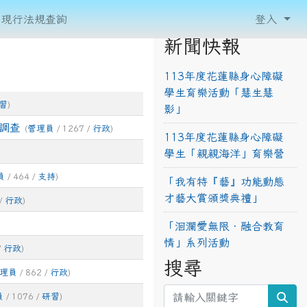
現行法規查詢
登入
新聞快報
113年度花蓮縣身心障礙
學生育樂活動「慧生慧
習
)
影」
調查
(
管理員
/ 1267 /
行政
)
113年度花蓮縣身心障礙
學生「親親海洋」育樂營
員
/ 464 /
支持
)
「我有特『藝』功能動態
才藝大賞頒獎典禮」
/
行政
)
「洄瀾愛無限‧融合教育
情」系列活動
/
行政
)
搜尋
理員
/ 862 /
行政
)
sea
員
/ 1076 /
研習
)