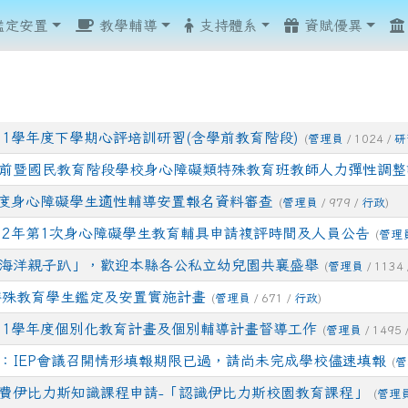
鑑定安置
教學輔導
支持體系
資賦優異
11學年度下學期心評培訓研習(含學前教育階段)
(
管理員
/ 1024 /
研
前暨國民教育階段學校身心障礙類特殊教育班教師人力彈性調整
年度身心障礙學生適性輔導安置報名資料審查
(
管理員
/ 979 /
行政
)
12年第1次身心障礙學生教育輔具申請複評時間及人員公告
(
管理
show.php?assn=8
show.php?assn=8
hp?ncsn=51
.php?ncsn=110&nsn=960
海洋親子趴」，歡迎本縣各公私立幼兒園共襄盛舉
(
管理員
/ 1134 
.php?ncsn=110&nsn=960
.php?ncsn=110&nsn=960
php?ncsn=107
php?ncsn=107
ncsn=42
php?ncsn=111
hp?ncsn=42
2 特殊教育學生鑑定及安置實施計畫
(
管理員
/ 671 /
行政
)
hp?ncsn=42
hp?ncsn=79
11學年度個別化教育計畫及個別輔導計畫督導工作
(
管理員
/ 1495 
hp?ncsn=88
：IEP會議召開情形填報期限已過，請尚未完成學校儘速填報
(
管
.php?ncsn=112&nsn=967
費伊比力斯知識課程申請-「認識伊比力斯校園教育課程」
(
管理