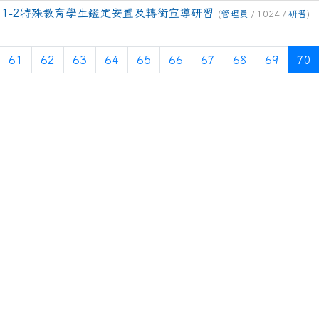
11-2特殊教育學生鑑定安置及轉銜宣導研習
.php?ncsn=112&nsn=968
(
管理員
/ 1024 /
研習
)
hp?ncsn=29
頁
上一頁
61
62
63
64
65
66
67
68
69
70
.php?ncsn=112&nsn=967
hp?ncsn=31
php?nsn=970
hp?ncsn=43
php?ncsn=107
hp?ncsn=43
php?nsn=970
/show.php?assn=10
/show.php?assn=8
/show.php?assn=11