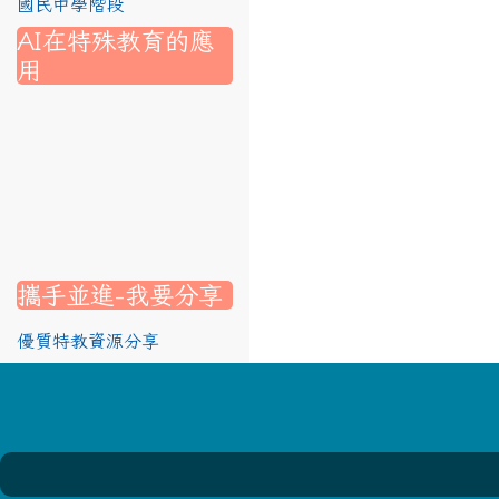
國民中學階段
AI在特殊教育的應
用
nk to https://srec.hlc.edu.tw/modules/tad_assignment/
ink to https://srec.hlc.edu.tw/modules/tad_assignment/
link to https://srec.hlc.edu.tw/modules/tadnews/page.p
link to https://srec.hlc.edu.tw/modules/tadnews/page.p
link to https://www.canva.com/design/DAG1u-ovpMc/
link to https://www.canva.com/design/DAG2fDLJjc0/
link to https://srec.hlc.edu.tw/modules/tadnews/page.
link to https://www.canva.com/design/DAG2fDLJjc0/
link to https://www.canva.com/design/DAG1u-ovpMc/
link to https://srec.hlc.edu.tw/modules/tadnews/page
link to https://srec.hlc.edu.tw/modules/tad_assignment
link to https://srec.hlc.edu.tw/modules/tad_assignment
link to https://srec.hlc.edu.tw/modules/tad_assignment
攜手並進-我要分享
優質特教資源分享