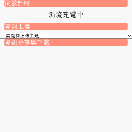
倒數計時
涓流充電中
資料上傳
資訊分享與下載
nk to https://srec.hlc.edu.tw/modules/tad_assignment/
ink to https://srec.hlc.edu.tw/modules/tad_assignment/
link to https://srec.hlc.edu.tw/modules/tadnews/page.p
link to https://srec.hlc.edu.tw/modules/tadnews/page
link to https://srec.hlc.edu.tw/modules/tadnews/page
link to https://srec.hlc.edu.tw/modules/tadnews/page
link to https://srec.hlc.edu.tw/modules/tadnews/page.
link to https://srec.hlc.edu.tw/modules/tadnews/page.
to https://srec.hlc.edu.tw/modules/tadnews/page.php?
link to https://srec.hlc.edu.tw/modules/tadnews/page.
link to https://srec.hlc.edu.tw/modules/tadnews/page.p
link to https://srec.hlc.edu.tw/modules/tadnews/page.p
link to https://srec.hlc.edu.tw/modules/tadnews/page.p
link to https://srec.hlc.edu.tw/modules/tadnews/page.p
link to https://srec.hlc.edu.tw/modules/tadnews/page
link to https://srec.hlc.edu.tw/modules/tadnews/page
link to https://srec.hlc.edu.tw/modules/tadnews/page.p