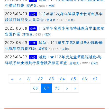
學補助計畫
(
管理員
/ 986 /
行政
)
2023-03-09
112年第1次身心障礙學生教育輔具申
公告
請複評時間及人員公告
(
管理員
/ 548 /
支持
)
2023-03-08
112學年度國小階段特殊教育學生鑑定
公告
安置作業
(
管理員
/ 543 /
行政
)
2023-03-03
補助：111學年度第2學期身心障礙學
公告
生就學交通費補助
(
管理員
/ 1136 /
支持
)
2023-03-03
活動：★112年度兒童節慶祝活動-海
公告
洋親子趴★活動行前會議及相關事宜
(
管理員
/ 992 /
行政
)
第一頁
上一頁
«
‹
61
62
63
64
65
66
67
(目前頁次)
下一頁
最後頁
68
69
70
›
»