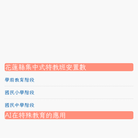
link to https://srec.hlc.edu.tw/modules/tadnews/page
link to https://srec.hlc.edu.tw/modules/tadnews/page.p
link to https://srec.hlc.edu.tw/modules/tadnews/page.
link to https://srec.hlc.edu.tw/modules/tadnews/page.p
link to https://srec.hlc.edu.tw/modules/tadnews/page.
link to https://srec.hlc.edu.tw/modules/tadnews/page.p
link to https://srec.hlc.edu.tw/modules/tadnews/page.
link to https://srec.hlc.edu.tw/modules/tad_assignment
link to https://srec.hlc.edu.tw/modules/tad_assignment
link to https://srec.hlc.edu.tw/modules/tad_assignment
花蓮縣集中式特教班安置數
學前教育階段
國民小學階段
國民中學階段
AI在特殊教育的應用
nk to https://srec.hlc.edu.tw/modules/tad_assignment/
ink to https://srec.hlc.edu.tw/modules/tad_assignment/
link to https://srec.hlc.edu.tw/modules/tadnews/page.p
link to https://srec.hlc.edu.tw/modules/tadnews/page.p
link to https://www.canva.com/design/DAG1u-ovpMc/