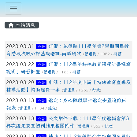
本站消息
文章列表
2023-03-31
研習：花蓮縣111學年第2學期國民教
公告
育階段校級心評基礎培訓-南區場次
(
管理員
/ 1082 /
研習
)
2023-03-22
研習：112學年特殊教育課程計畫撰寫
公告
說明」研習計畫
(
管理員
/ 1163 /
研習
)
2023-03-20
申請：112年度申請【特殊教育宣導及
公告
輔導活動】補助經費一案
(
管理員
/ 1252 /
行政
)
2023-03-13
鑑定：身心障礙學生鑑定安置追蹤回
公告
報表
(
管理員
/ 1184 /
鑑定
)
2023-03-13
公文附件下載：111學年度鑑輔會第3
公告
梯次鑑定安置初判結果相關附件
(
管理員
/ 553 /
行政
)
2023-03-13
補助：111-2花蓮縣公立幼兒園免費就
公告