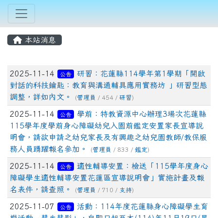
本站消息
文章列表
2025-11-14
研習：花蓮縣114學年第1學期「開啟
公告
對話的科技鑰匙：教育與溝通輔具應用實務坊 」研習型態
調整，詳如內文。
(
管理員
/ 454 /
研習
)
2025-11-14
學前：特教資源中心辦理3場次花蓮縣
公告
115學年度學前身心障礙幼兒入園前鑑定安置家長宣導說
明會，請欲申請之幼兒家長及有興趣之幼兒園教師/教保服
務人員踴躍報名參加。
(
管理員
/ 833 /
鑑定
)
2025-11-14
適性輔導安置：檢送「115學年度身心
公告
障礙學生適性輔導安置花蓮區宣導說明會」實施計畫及報
名表件，請查照。
(
管理員
/ 710 /
支持
)
2025-11-07
活動：114年度花蓮縣身心障礙學生育
公告