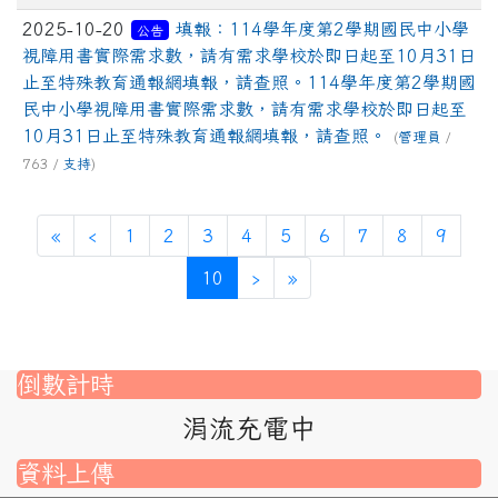
2025-10-20
填報：114學年度第2學期國民中小學
公告
視障用書實際需求數，請有需求學校於即日起至10月31日
止至特殊教育通報網填報，請查照。114學年度第2學期國
民中小學視障用書實際需求數，請有需求學校於即日起至
10月31日止至特殊教育通報網填報，請查照。
(
管理員
/
763 /
支持
)
第一頁
上一頁
«
‹
1
2
3
4
5
6
7
8
9
(目前頁次)
下一頁
最後頁
10
›
»
倒數計時
涓流充電中
資料上傳