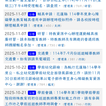
樂活動－慧生慧影」，自即日起至本(114)年11月19日(星
期三)下午4時受理報名，請查照。
(
管理員
/ 769 /
研習
)
2025-11-07
輔具申請：花蓮縣 114學年度身心障
公告
礙學生教育輔具借用申請辦理時程如附件，請各校按時程
辦理輔具申請！
(
管理員
/ 450 /
支持
)
2025-11-07
研習：特教資源中心辦理運動輔具推
公告
廣研習，請本縣體育教師、特教教師及有興趣的普通班教
師踴躍報名參加。
(
管理員
/ 730 /
研習
)
2025-11-07
交通費：114年7-9月份巡迴輔導教師
公告
交通費。如有誤請來電確認 。
(
管理員
/ 381 /
行政
)
2025-10-22
學前幼兒篩檢：為執行花蓮縣114學年
公告
度公、私立幼兒園學前幼兒全面發展篩檢工作，請於11月
30日前將初次篩檢結果以電子郵件寄至身心障礙教育資源
中心，謝謝!
(
管理員
/ 789 /
鑑定
)
2025-10-21
學前會議：114學年第1學期學前學前
公告
階段特殊教育班初任巡迴教師專業知能工作坊，請有參與
工作坊之學前巡迴教師準時與會。
(
管理員
/ 746 /
行政
)